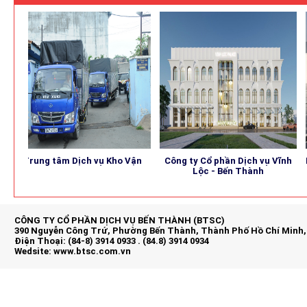
Trung tâm Dịch vụ Kho Vận
Công ty Cổ phần Dịch vụ Vĩnh
B
Lộc - Bến Thành
CÔNG TY CỔ PHẦN DỊCH VỤ BẾN THÀNH (BTSC)
390 Nguyễn Công Trứ, Phường Bến Thành, Thành Phố Hồ Chí Minh,
Điện Thoại: (84-8) 3914 0933 . (84.8) 3914 0934
Wedsite:
www.btsc.com.vn