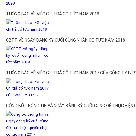
THÔNG BÁO VỀ VIỆC CHI TRẢ CỔ TỨC NĂM 2018
CBTT VỀ NGÀY ĐĂNG KÝ CUỐI CÙNG NHẬN CỔ TỨC NĂM 2018
THÔNG BÁO VỀ VIỆC CHI TRẢ CỔ TỨC NĂM 2017 CỦA CÔNG TY BT
CÔNG BỐ THÔNG TIN VÀ NGÀY ĐĂNG KÝ CUỐI CÙNG ĐỂ THỰC HIỆN