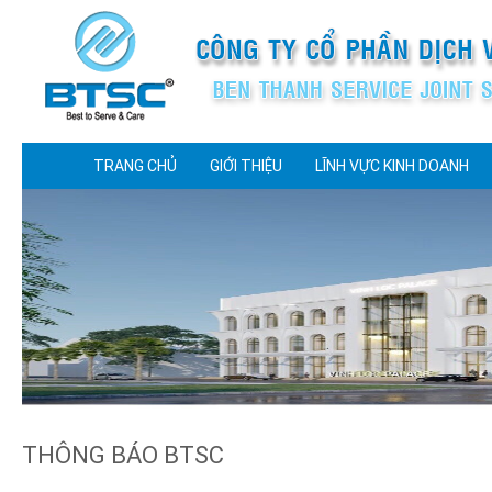
TRANG CHỦ
GIỚI THIỆU
LĨNH VỰC KINH DOANH
THÔNG BÁO BTSC