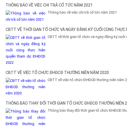
THÔNG BÁO VỀ VIỆC CHI TRẢ CỔ TỨC NĂM 2021
Thông báo về việc chi trả cổ tức năm 2021
CBTT VỀ THỜI GIAN TỔ CHỨC VÀ NGÀY ĐĂNG KÝ CUỐI CÙNG THỰC
CBTT về thời gian tổ chức và ngày đăng ký cuố
CBTT VỀ VIỆC TỔ CHỨC ĐHĐCĐ THƯỜNG NIÊN NĂM 2020
CBTT về việc tổ chức ĐHĐCĐ thường niên năm 
THÔNG BÁO THAY ĐỔI THỜI GIAN TỔ CHỨC ĐHĐCĐ THƯỜNG NIÊN 
Thông báo thay đổi thời gian tổ chức ĐHĐCĐ th