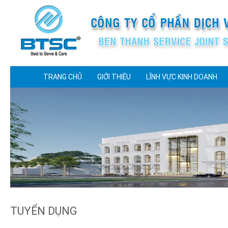
TRANG CHỦ
GIỚI THIỆU
LĨNH VỰC KINH DOANH
TUYỂN DỤNG