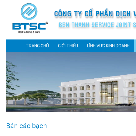
TRANG CHỦ
GIỚI THIỆU
LĨNH VỰC KINH DOANH
Bản cáo bạch