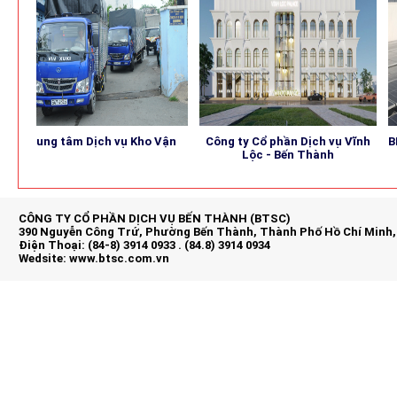
Trung tâm Dịch vụ Kho Vận
Công ty Cổ phần Dịch vụ Vĩnh
BEN
Lộc - Bến Thành
CÔNG TY CỔ PHẦN DỊCH VỤ BẾN THÀNH (BTSC)
390 Nguyễn Công Trứ, Phường Bến Thành, Thành Phố Hồ Chí Minh,
Điện Thoại: (84-8) 3914 0933 . (84.8) 3914 0934
Wedsite:
www.btsc.com.vn