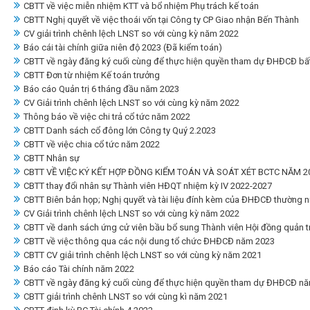
CBTT về việc miễn nhiệm KTT và bổ nhiệm Phụ trách kế toán
CBTT Nghị quyết về việc thoái vốn tại Công ty CP Giao nhận Bến Thành
CV giải trình chênh lệch LNST so với cùng kỳ năm 2022
Báo cái tài chính giữa niên độ 2023 (Đã kiểm toán)
CBTT về ngày đăng ký cuối cùng để thực hiện quyền tham dự ĐHĐCĐ bấ
CBTT Đơn từ nhiệm Kế toán trưởng
Báo cáo Quản trị 6 tháng đầu năm 2023
CV Giải trình chênh lệch LNST so với cùng kỳ năm 2022
Thông báo về việc chi trả cổ tức năm 2022
CBTT Danh sách cổ đông lớn Công ty Quý 2.2023
CBTT về việc chia cổ tức năm 2022
CBTT Nhân sự
CBTT VỀ VIỆC KÝ KẾT HỢP ĐỒNG KIỂM TOÁN VÀ SOÁT XÉT BCTC NĂM 2
CBTT thay đổi nhân sự Thành viên HĐQT nhiệm kỳ IV 2022-2027
CBTT Biên bản họp; Nghị quyết và tài liệu đính kèm của ĐHĐCĐ thường 
CV Giải trình chênh lệch LNST so với cùng kỳ năm 2022
CBTT về danh sách ứng cử viên bầu bổ sung Thành viên Hội đồng quản trị
CBTT về việc thông qua các nội dung tổ chức ĐHĐCĐ năm 2023
CBTT CV giải trình chênh lệch LNST so với cùng kỳ năm 2021
Báo cáo Tài chính năm 2022
CBTT về ngày đăng ký cuối cùng để thực hiện quyền tham dự ĐHĐCĐ n
CBTT giải trình chênh LNST so với cùng kì năm 2021