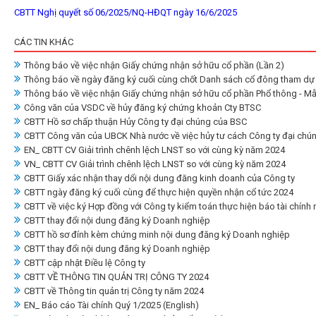
CBTT Nghị quyết số 06/2025/NQ-HĐQT ngày 16/6/2025
CÁC TIN KHÁC
Thông báo về việc nhận Giấy chứng nhận sở hữu cổ phần (Lần 2)
Thông báo về ngày đăng ký cuối cùng chốt Danh sách cổ đông tham d
Thông báo về việc nhận Giấy chứng nhận sở hữu cổ phần Phổ thông - Mẫ
Công văn của VSDC về hủy đăng ký chứng khoản Cty BTSC
CBTT Hồ sơ chấp thuận Hủy Công ty đại chúng của BSC
CBTT Công văn của UBCK Nhà nước về việc hủy tư cách Công ty đại chú
EN_ CBTT CV Giải trình chênh lệch LNST so với cùng kỳ năm 2024
VN_ CBTT CV Giải trình chênh lệch LNST so với cùng kỳ năm 2024
CBTT Giấy xác nhận thay dổi nội dung đăng kinh doanh của Công ty
CBTT ngày đăng ký cuối cùng để thực hiện quyền nhận cổ tức 2024
CBTT về việc ký Hợp đồng với Công ty kiểm toán thực hiện báo tài chính
CBTT thay đổi nội dung đăng ký Doanh nghiệp
CBTT hồ sơ đính kèm chứng minh nội dung đăng ký Doanh nghiệp
CBTT thay đổi nội dung đăng ký Doanh nghiệp
CBTT cập nhật Điều lệ Công ty
CBTT VỀ THÔNG TIN QUẢN TRỊ CÔNG TY 2024
CBTT về Thông tin quản trị Công ty năm 2024
EN_ Báo cáo Tài chính Quý 1/2025 (English)