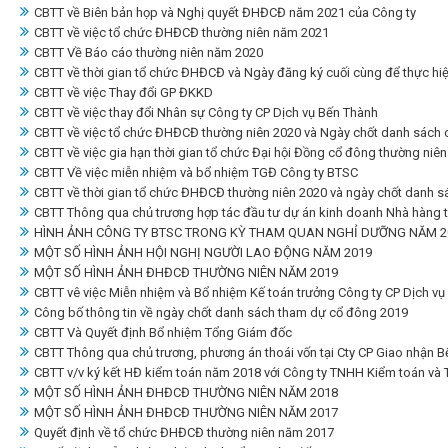
CBTT về Biên bản họp và Nghị quyết ĐHĐCĐ năm 2021 của Công ty
CBTT về việc tổ chức ĐHĐCĐ thường niên năm 2021
CBTT Về Báo cáo thường niên năm 2020
CBTT về thời gian tổ chức ĐHĐCĐ và Ngày đăng ký cuối cùng để thực h
CBTT về việc Thay đổi GP ĐKKD
CBTT về việc thay đổi Nhân sự Công ty CP Dịch vụ Bến Thành
CBTT về việc tổ chức ĐHĐCĐ thường niên 2020 và Ngày chốt danh sách 
CBTT về việc gia hạn thời gian tổ chức Đại hội Đồng cổ đông thường niê
CBTT Về việc miễn nhiệm và bổ nhiệm TGĐ Công ty BTSC
CBTT về thời gian tổ chức ĐHĐCĐ thường niên 2020 và ngày chốt danh s
CBTT Thông qua chủ trương hợp tác đầu tư dự án kinh doanh Nhà hàng ti
HÌNH ẢNH CÔNG TY BTSC TRONG KỲ THAM QUAN NGHỈ DƯỠNG NĂM 20
MỘT SỐ HÌNH ẢNH HỘI NGHỊ NGƯỜI LAO ĐỘNG NĂM 2019
MỘT SỐ HÌNH ẢNH ĐHĐCĐ THƯỜNG NIÊN NĂM 2019
CBTT vê việc Miễn nhiệm và Bổ nhiệm Kế toán trưởng Công ty CP Dịch vụ
Công bố thông tin về ngày chốt danh sách tham dự cổ đông 2019
CBTT Và Quyết định Bổ nhiệm Tổng Giám đốc
CBTT Thông qua chủ trương, phương án thoái vốn tại Cty CP Giao nhận 
CBTT v/v ký kết HĐ kiểm toán năm 2018 với Công ty TNHH Kiểm toán và 
MỘT SỐ HÌNH ẢNH ĐHĐCĐ THƯỜNG NIÊN NĂM 2018
MỘT SỐ HÌNH ẢNH ĐHĐCĐ THƯỜNG NIÊN NĂM 2017
Quyết định về tổ chức ĐHĐCĐ thường niên năm 2017