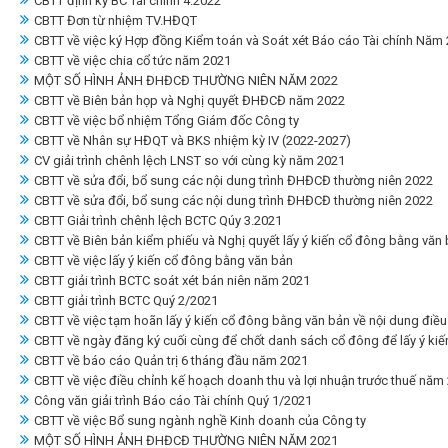
CBTT định kỳ BC Tài chính 4.2022
CBTT Đơn từ nhiệm TV.HĐQT
CBTT về việc ký Hợp đồng Kiểm toán và Soát xét Báo cáo Tài chính Năm
CBTT về việc chia cổ tức năm 2021
MỘT SỐ HÌNH ẢNH ĐHĐCĐ THƯỜNG NIÊN NĂM 2022
CBTT về Biên bản họp và Nghị quyết ĐHĐCĐ năm 2022
CBTT về việc bổ nhiệm Tổng Giám đốc Công ty
CBTT về Nhân sự HĐQT và BKS nhiệm kỳ IV (2022-2027)
CV giải trình chênh lệch LNST so với cùng kỳ năm 2021
CBTT về sửa đổi, bổ sung các nội dung trình ĐHĐCĐ thường niên 2022
CBTT về sửa đổi, bổ sung các nội dung trình ĐHĐCĐ thường niên 2022
CBTT Giải trình chênh lệch BCTC Qúy 3.2021
CBTT về Biên bản kiểm phiếu và Nghị quyết lấy ý kiến cổ đông bằng văn
CBTT về việc lấy ý kiến cổ đông bằng văn bản
CBTT giải trình BCTC soát xét bán niên năm 2021
CBTT giải trình BCTC Quý 2/2021
CBTT về việc tạm hoãn lấy ý kiến cổ đông bằng văn bản về nội dung điều
CBTT về ngày đăng ký cuối cùng để chốt danh sách cổ đông để lấy ý ki
CBTT về báo cáo Quản trị 6 tháng đầu năm 2021
CBTT về việc điều chỉnh kế hoạch doanh thu và lợi nhuận trước thuế năm
Công văn giải trình Báo cáo Tài chính Quý 1/2021
CBTT về việc Bổ sung ngành nghề Kinh doanh của Công ty
MỘT SỐ HÌNH ẢNH ĐHĐCĐ THƯỜNG NIÊN NĂM 2021