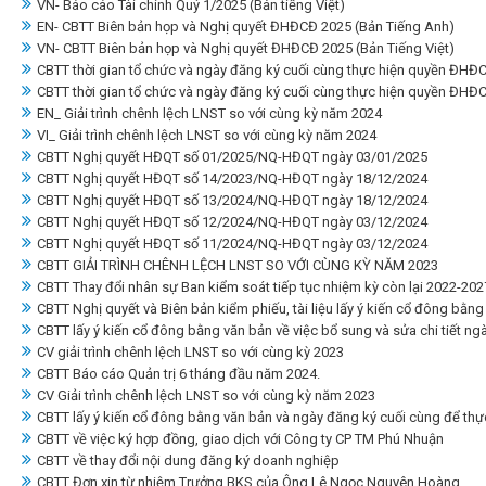
VN- Báo cáo Tài chính Quý 1/2025 (Bản tiếng Việt)
EN- CBTT Biên bản họp và Nghị quyết ĐHĐCĐ 2025 (Bản Tiếng Anh)
VN- CBTT Biên bản họp và Nghị quyết ĐHĐCĐ 2025 (Bản Tiếng Việt)
CBTT thời gian tổ chức và ngày đăng ký cuối cùng thực hiện quyền ĐHĐ
CBTT thời gian tổ chức và ngày đăng ký cuối cùng thực hiện quyền ĐHĐ
EN_ Giải trình chênh lệch LNST so với cùng kỳ năm 2024
VI_ Giải trình chênh lệch LNST so với cùng kỳ năm 2024
CBTT Nghị quyết HĐQT số 01/2025/NQ-HĐQT ngày 03/01/2025
CBTT Nghị quyết HĐQT số 14/2023/NQ-HĐQT ngày 18/12/2024
CBTT Nghị quyết HĐQT số 13/2024/NQ-HĐQT ngày 18/12/2024
CBTT Nghị quyết HĐQT số 12/2024/NQ-HĐQT ngày 03/12/2024
CBTT Nghị quyết HĐQT số 11/2024/NQ-HĐQT ngày 03/12/2024
CBTT GIẢI TRÌNH CHÊNH LỆCH LNST SO VỚI CÙNG KỲ NĂM 2023
CBTT Thay đổi nhân sự Ban kiểm soát tiếp tục nhiệm kỳ còn lại 2022-202
CBTT Nghị quyết và Biên bản kiểm phiếu, tài liệu lấy ý kiến cổ đông bằn
CBTT lấy ý kiến cổ đông bằng văn bản về việc bổ sung và sửa chi tiết n
CV giải trình chênh lệch LNST so với cùng kỳ 2023
CBTT Báo cáo Quản trị 6 tháng đầu năm 2024.
CV Giải trình chênh lệch LNST so với cùng kỳ năm 2023
CBTT lấy ý kiến cổ đông bằng văn bản và ngày đăng ký cuối cùng để thực
CBTT về việc ký hợp đồng, giao dịch với Công ty CP TM Phú Nhuận
CBTT về thay đổi nội dung đăng ký doanh nghiệp
CBTT Đơn xin từ nhiệm Trưởng BKS của Ông Lê Ngọc Nguyên Hoàng