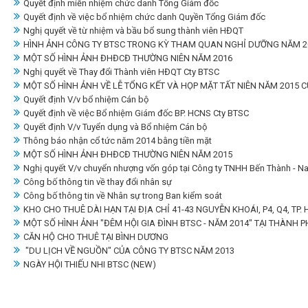
Quyết định miễn nhiệm chức danh Tổng Giám đốc
Quyết định về việc bổ nhiệm chức danh Quyền Tổng Giám đốc
Nghị quyết về từ nhiệm và bầu bổ sung thành viên HĐQT
HÌNH ẢNH CÔNG TY BTSC TRONG KỲ THAM QUAN NGHỈ DƯỠNG NĂM 201
MỘT SỐ HÌNH ẢNH ĐHĐCĐ THƯỜNG NIÊN NĂM 2016
Nghị quyết về Thay đổi Thành viên HĐQT Cty BTSC
MỘT SỐ HÌNH ẢNH VỀ LỄ TỔNG KẾT VÀ HỌP MẶT TẤT NIÊN NĂM 2015 
Quyết định V/v bổ nhiệm Cán bộ
Quyết định về việc Bổ nhiệm Giám đốc BP. HCNS Cty BTSC
Quyết định V/v Tuyển dụng và Bổ nhiệm Cán bộ
Thông báo nhận cổ tức năm 2014 bằng tiền mặt
MỘT SỐ HÌNH ẢNH ĐHĐCĐ THƯỜNG NIÊN NĂM 2015
Nghị quyết V/v chuyển nhượng vốn góp tại Công ty TNHH Bến Thành - N
Công bố thông tin về thay đổi nhân sự
Công bố thông tin về Nhân sự trong Ban kiểm soát
KHO CHO THUÊ DÀI HẠN TẠI ĐỊA CHỈ 41-43 NGUYỄN KHOÁI, P4, Q4, TP.
MỘT SỐ HÌNH ẢNH "ĐÊM HỘI GIA ĐÌNH BTSC - NĂM 2014" TẠI THÀNH P
CĂN HỘ CHO THUÊ TẠI BÌNH DƯƠNG
"DU LỊCH VỀ NGUỒN" CỦA CÔNG TY BTSC NĂM 2013
NGÀY HỘI THIẾU NHI BTSC (NEW)