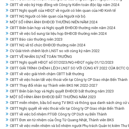
CBTT về việc ký Hợp đồng với Công ty Kiểm toán độc lập năm 2024
CBTT Nghị quyết của HĐQT về người có liên quan của HĐ Kinh tế
CBTT NQ Người có liên quan của Người nội bộ.
MỘT SỐ HÌNH ẢNH ĐHĐCĐ THƯỜNG NIÊN NĂM 2024
CBTT Biên bản họp và Nghị quyết ĐHĐCĐ thường niên năm 2024
CBTT về việc bổ sung tài liệu họp ĐHĐCĐ thường niên 2024
CBTT Báo cáo thường niên 2023
CBTT NQ về tổ chức ĐHĐCĐ thường niên 2024
CV Giải trình chênh lệch LNST so với cùng kỳ năm 2022
CBTT VỀ NHÂN SỰ KẾ TOÁN TRƯỞNG
CBTT Nghị quyết HĐQT số 07/2023/NQ-HĐQT ngày 01/12/2023
CBTT GIẢI TRÌNH CHÊNH LỆCH LNST SO VỚI CÙNG KỲ 2022 CỦA BCTC Q
CBTT về việc giải trình chậm CBTT bất thường
CBTT về việc hoàn tất việc thoái vốn tại Công ty CP Giao nhận Bến Thành
CBTT Thay đổi nhân sự Thành viên BKS NK 2022-2027
CBTT Biên bản họp và Nghị quyết ĐHĐCĐ bất thường năm 2023
MỘT SỐ HÌNH ẢNH ĐHĐCĐ BẤT THƯỜNG NĂM 2023
CBTT miễn nhiệm, bầu bổ sung TV BKS và thông qua danh sách ứng cử 
CBTT Nghị quyết về việc thoái vốn tại Công ty CP Giao nhận Bến Thành
CBTT về việc bổ nhiệm P.TGĐ Công ty CP Dịch vụ Bến Thành
CBTT Đơn xin từ nhiệm của Ông Từ Quang Nhật, Thành viên BKS
CBTT về việc miễn nhiệm và bổ nhiệm người Phụ trách Quản trị kiêm Thư 