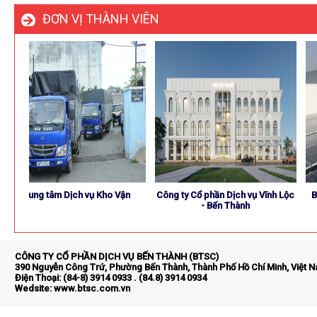
ĐƠN VỊ THÀNH VIÊN
Trung tâm Dịch vụ Kho Vận
Công ty Cổ phần Dịch vụ Vĩnh Lộc
BENTH
- Bến Thành
CÔNG TY CỔ PHẦN DỊCH VỤ BẾN THÀNH (BTSC)
390 Nguyễn Công Trứ, Phường Bến Thành, Thành Phố Hồ Chí Minh, Việt 
Điện Thoại: (84-8) 3914 0933 . (84.8) 3914 0934
Wedsite:
www.btsc.com.vn