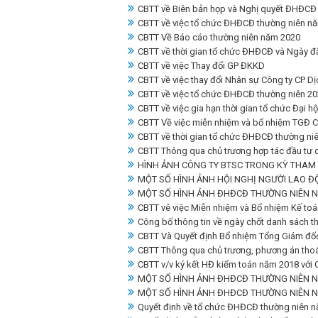
CBTT về Biên bản họp và Nghị quyết ĐHĐCĐ
CBTT về việc tổ chức ĐHĐCĐ thường niên n
CBTT Về Báo cáo thường niên năm 2020
CBTT về thời gian tổ chức ĐHĐCĐ và Ngày đ
CBTT về việc Thay đổi GP ĐKKD
CBTT về việc thay đổi Nhân sự Công ty CP D
CBTT về việc tổ chức ĐHĐCĐ thường niên 20
CBTT về việc gia hạn thời gian tổ chức Đại 
CBTT Về việc miễn nhiệm và bổ nhiệm TGĐ 
CBTT về thời gian tổ chức ĐHĐCĐ thường ni
CBTT Thông qua chủ trương hợp tác đầu tư d
HÌNH ẢNH CÔNG TY BTSC TRONG KỲ THAM 
MỘT SỐ HÌNH ẢNH HỘI NGHỊ NGƯỜI LAO Đ
MỘT SỐ HÌNH ẢNH ĐHĐCĐ THƯỜNG NIÊN N
CBTT vê việc Miễn nhiệm và Bổ nhiệm Kế toá
Công bố thông tin về ngày chốt danh sách 
CBTT Và Quyết định Bổ nhiệm Tổng Giám đố
CBTT Thông qua chủ trương, phương án thoái
CBTT v/v ký kết HĐ kiểm toán năm 2018 với 
MỘT SỐ HÌNH ẢNH ĐHĐCĐ THƯỜNG NIÊN N
MỘT SỐ HÌNH ẢNH ĐHĐCĐ THƯỜNG NIÊN N
Quyết định về tổ chức ĐHĐCĐ thường niên 