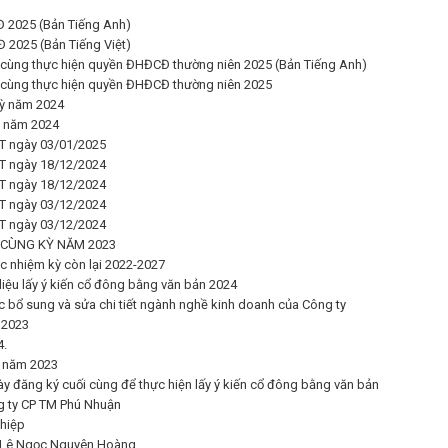
Đ 2025 (Bản Tiếng Anh)
 2025 (Bản Tiếng Việt)
i cùng thực hiện quyền ĐHĐCĐ thường niên 2025 (Bản Tiếng Anh)
i cùng thực hiện quyền ĐHĐCĐ thường niên 2025
kỳ năm 2024
kỳ năm 2024
T ngày 03/01/2025
T ngày 18/12/2024
T ngày 18/12/2024
T ngày 03/12/2024
T ngày 03/12/2024
I CÙNG KỲ NĂM 2023
c nhiệm kỳ còn lại 2022-2027
liệu lấy ý kiến cổ đông bằng văn bản 2024
c bổ sung và sửa chi tiết ngành nghề kinh doanh của Công ty
 2023
4.
ỳ năm 2023
y đăng ký cuối cùng để thực hiện lấy ý kiến cổ đông bằng văn bản
ng ty CP TM Phú Nhuận
ghiệp
g Lê Ngọc Nguyên Hoàng