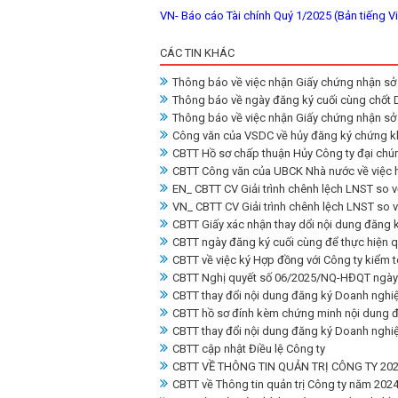
VN- Báo cáo Tài chính Quý 1/2025 (Bản tiếng Vi
CÁC TIN KHÁC
Thông báo về việc nhận Giấy chứng nhận sở 
Thông báo về ngày đăng ký cuối cùng chốt
Thông báo về việc nhận Giấy chứng nhận sở 
Công văn của VSDC về hủy đăng ký chứng k
CBTT Hồ sơ chấp thuận Hủy Công ty đại chú
CBTT Công văn của UBCK Nhà nước về việc h
EN_ CBTT CV Giải trình chênh lệch LNST so 
VN_ CBTT CV Giải trình chênh lệch LNST so 
CBTT Giấy xác nhận thay dổi nội dung đăng 
CBTT ngày đăng ký cuối cùng để thực hiện 
CBTT về việc ký Hợp đồng với Công ty kiểm t
CBTT Nghị quyết số 06/2025/NQ-HĐQT ngày
CBTT thay đổi nội dung đăng ký Doanh nghi
CBTT hồ sơ đính kèm chứng minh nội dung 
CBTT thay đổi nội dung đăng ký Doanh nghi
CBTT cập nhật Điều lệ Công ty
CBTT VỀ THÔNG TIN QUẢN TRỊ CÔNG TY 20
CBTT về Thông tin quản trị Công ty năm 202