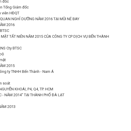
m đốc
ền Tổng Giám đốc
h viên HĐQT
QUAN NGHỈ DƯỠNG NĂM 2016 TẠI MŨI NÉ BAY
ĂM 2016
y BTSC
 MẶT TẤT NIÊN NĂM 2015 CỦA CÔNG TY CP DỊCH VỤ BẾN THÀNH
HCNS Cty BTSC
 bộ
 mặt
ĂM 2015
Công ty TNHH Bến Thành - Nam Á
m soát
NGUYỄN KHOÁI, P4, Q4, TP. HCM
 - NĂM 2014" TẠI THÀNH PHỐ ĐÀ LẠT
NĂM 2013