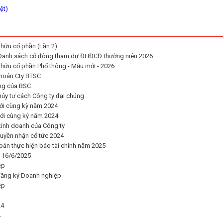
ệt)
hữu cổ phần (Lần 2)
 Danh sách cổ đông tham dự ĐHĐCĐ thường niên 2026
hữu cổ phần Phổ thông - Mẫu mới - 2026
hoản Cty BTSC
ng của BSC
ủy tư cách Công ty đại chúng
với cùng kỳ năm 2024
với cùng kỳ năm 2024
kinh doanh của Công ty
quyền nhận cổ tức 2024
oán thực hiện báo tài chính năm 2025
 16/6/2025
ệp
đăng ký Doanh nghiệp
ệp
24
4