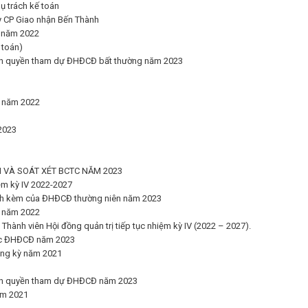
ụ trách kế toán
ty CP Giao nhận Bến Thành
ỳ năm 2022
 toán)
iện quyền tham dự ĐHĐCĐ bất thường năm 2023
ỳ năm 2022
2023
N VÀ SOÁT XÉT BCTC NĂM 2023
ệm kỳ IV 2022-2027
đính kèm của ĐHĐCĐ thường niên năm 2023
ỳ năm 2022
hành viên Hội đồng quản trị tiếp tục nhiệm kỳ IV (2022 – 2027).
hức ĐHĐCĐ năm 2023
cùng kỳ năm 2021
iện quyền tham dự ĐHĐCĐ năm 2023
ăm 2021