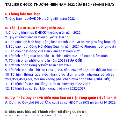
TÀI LIỆU ĐHĐCĐ THƯỜNG NIÊN NĂM 2022 CỦA BSC - (ĐĂNG NGÀY: 0
I/ Thông báo mời họp:
Thông báo họp ĐHĐCĐ thường niên năm 2022
II/ Tài liệu ĐHĐCĐ thường niên 2022:
1. Chương trình họp ĐHĐCĐ thường niên năm 202
2
2. Quy chế làm việc và biểu quyết tại Đại hội
3. Báo cáo tình hình hoạt động kinh doanh 2021 và phương hướng hoạt 
4. Báo cáo hoạt động Hội đồng Quản trị năm 2021 và Phương hướng hoạt
5. Báo cáo hoạt động của Ban kiểm soát năm 2021.
6. Tờ trình thông qua báo cáo Tài chính năm 2021 đã được kiểm toán.
7. Tờ trình phân phối lợi nhuận năm 2021
(SỬA ĐỔI)
8. Tờ trình chọn Công ty kiểm toán năm 2022.
9. Tờ trình Báo cáo Thù lao HĐQT, BKS năm 2021 và Dự toán thù lao ho
10 Tờ trình thông qua việc nhận giao dịch chuyển nhượng cổ phiếu
25%,35%,45%,65%,75% mà không phải chào mua công khai
(SỬA ĐỔI)
11. Tờ trình Bầu cử Hội đồng Quản trị nhiệm kỳ 2022-2027
12. Tờ trình Bầu cử Ban kiểm soát nhiệm kỳ 2022-2027
III/ Dự Thảo Quy chế và Biểu mẫu bầu cử Hội đồng quản trị và Ban k
A.
Dự thảo Quy chế Đề cử, Ứng cử, Bầu cử HĐQT và BKS nhiệm kỳ IV, 2022
B. Biểu mẫu bầu cử Thành viên Hội đồng Quản trị: