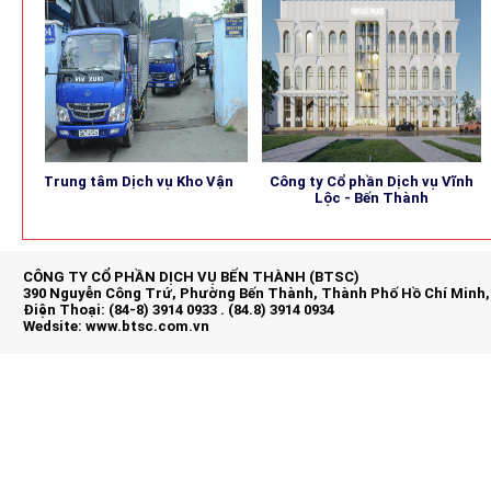
Trung tâm Dịch vụ Kho Vận
Công ty Cổ phần Dịch vụ Vĩnh
B
Lộc - Bến Thành
CÔNG TY CỔ PHẦN DỊCH VỤ BẾN THÀNH (BTSC)
390 Nguyễn Công Trứ, Phường Bến Thành, Thành Phố Hồ Chí Minh,
Điện Thoại: (84-8) 3914 0933 . (84.8) 3914 0934
Wedsite:
www.btsc.com.vn