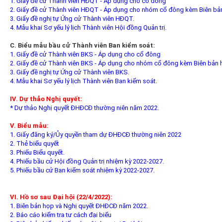
1. Giấy đề cử Thành viên HĐQT - Áp dụng cho cổ đông
2. Giấy đề cử Thành viên HĐQT - Áp dụng cho nhóm cổ đông kèm Biên b
3. Giấy đề nghị tự Ứng cử Thành viên HĐQT.
4. Mẫu khai Sơ yếu lý lịch Thành viên Hội đồng Quản trị.
C. Biểu mẫu bầu cử Thành viên Ban kiểm soát:
1. Giấy đề cử Thành viên BKS - Áp dụng cho cổ đông
2. Giấy đề cử Thành viên BKS - Áp dụng cho nhóm cổ đông kèm Biên bản
3. Giấy đề nghị tự Ứng cử Thành viên BKS.
4. Mẫu khai Sơ yếu lý lịch Thành viên Ban kiểm soát.
IV. Dự thảo Nghị quyết:
* Dự thảo Nghị quyết ĐHĐCĐ thường niên năm 2022.
V. Biểu mẫu:
1. Giấy đăng ký/Ủy quyền tham dự ĐHĐCĐ thường niên 2022
2. Thẻ biểu quyết
3. Phiếu Biểu quyết.
4. Phiếu bầu cử Hội đồng Quản trị nhiệm kỳ 2022-2027.
5. Phiếu bầu cử Ban kiểm soát nhiệm kỳ 2022-2027.
VI. Hồ sơ sau Đại hội (22/4/2022):
1. Biên bản họp và Nghị quyết ĐHĐCĐ năm 2022.
2. Báo cáo kiểm tra tư cách đại biểu