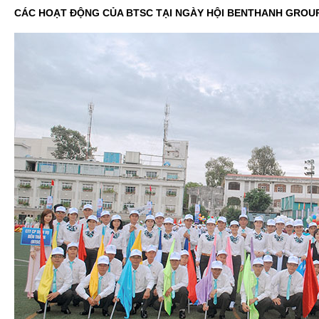
CÁC HOẠT ĐỘNG CỦA BTSC TẠI NGÀY HỘI BENTHANH GROU