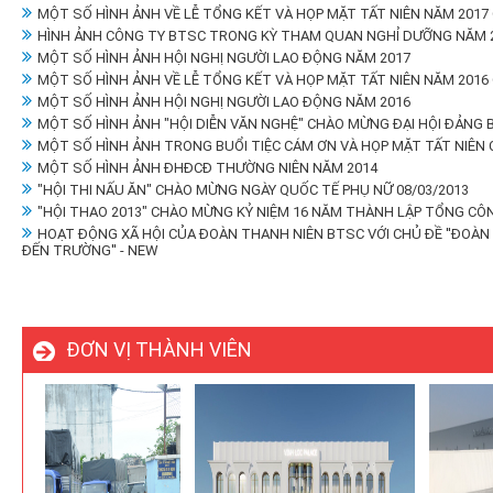
MỘT SỐ HÌNH ẢNH VỀ LỄ TỔNG KẾT VÀ HỌP MẶT TẤT NIÊN NĂM 2017
HÌNH ẢNH CÔNG TY BTSC TRONG KỲ THAM QUAN NGHỈ DƯỠNG NĂM 2
MỘT SỐ HÌNH ẢNH HỘI NGHỊ NGƯỜI LAO ĐỘNG NĂM 2017
MỘT SỐ HÌNH ẢNH VỀ LỄ TỔNG KẾT VÀ HỌP MẶT TẤT NIÊN NĂM 2016
MỘT SỐ HÌNH ẢNH HỘI NGHỊ NGƯỜI LAO ĐỘNG NĂM 2016
MỘT SỐ HÌNH ẢNH "HỘI DIỄN VĂN NGHỆ" CHÀO MỪNG ĐẠI HỘI ĐẢNG 
MỘT SỐ HÌNH ẢNH TRONG BUỔI TIỆC CÁM ƠN VÀ HỌP MẶT TẤT NIÊN
MỘT SỐ HÌNH ẢNH ĐHĐCĐ THƯỜNG NIÊN NĂM 2014
"HỘI THI NẤU ĂN" CHÀO MỪNG NGÀY QUỐC TẾ PHỤ NỮ 08/03/2013
"HỘI THAO 2013" CHÀO MỪNG KỶ NIỆM 16 NĂM THÀNH LẬP TỔNG CÔ
HOẠT ĐỘNG XÃ HỘI CỦA ĐOÀN THANH NIÊN BTSC VỚI CHỦ ĐỀ ''ĐOÀ
ĐẾN TRƯỜNG'' - NEW
ĐƠN VỊ THÀNH VIÊN