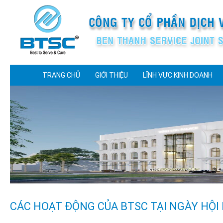
TRANG CHỦ
GIỚI THIỆU
LĨNH VỰC KINH DOANH
CÁC HOẠT ĐỘNG CỦA BTSC TẠI NGÀY HỘ