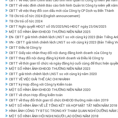
CBTT về việc đính chính Báo cáo tình hình quản trị Công ty niêm yết năm
CBTT về việc đính chính Báo cáo tình hình Quản trị Công ty niêm yết nă
CBTT về việc thay đổi con dấu mới của Công ty CP Dịch vụ Bến Thành
TB Chi trả cổ tức 2024 (English announcement)
TB Chi trả cổ tức 2024
CBTT Nghị quyết HĐQT số 05/2025/NQ-HĐQT ngày 23/04/2025
MỘT SỐ HÌNH ẢNH ĐHĐCĐ THƯỜNG NIÊN NĂM 2025
EN- CBTT giải trình chênh lệch LNST so với cùng kỳ 2023 (Bản Tiếng An
VN - CBTT giải trình chênh lệch LNST so với cùng kỳ 2023 (Bản Tiếng Vi
CBTT Điều lệ Công ty
CBTT Giấy xác nhận thay dổi nội dung đăng kinh doanh của Công ty
CBTT thay đổi nội dung đăng ký Kinh doanh và Điều lệ Công ty
CBTT về thời gian tổ chức và ngày đăng ký cuối cùng để thực hiện qu
MỘT SỐ HÌNH ẢNH ĐHĐCĐ THƯỜNG NIÊN NĂM 2023
CBTT giải trình chênh lệch LNST so với cùng kỳ năm 2020
CBTT VỀ VIỆC GIẢI THỂ CÁC CHI NHÁNH
CBTT ký Hợp đồng với Công ty Kiểm toán
MỘT SỐ HÌNH ẢNH ĐHĐCĐ THƯỜNG NIÊN NĂM 2020
CBTT về chọn Hợp đồng kiểm toán
CBTT về thay đổi thời gian tổ chức ĐHĐCĐ thường niên năm 2019
MỘT SỐ HÌNH ẢNH VỀ LỄ TỔNG KẾT VÀ HỌP MẶT TẤT NIÊN NĂM 2018
HÌNH ẢNH CÔNG TY BTSC TRONG KỲ THAM QUAN NGHỈ DƯỠNG NĂM 2
MỘT SỐ HÌNH ẢNH HỘI NGHỊ NGƯỜI LAO ĐỘNG NĂM 2018