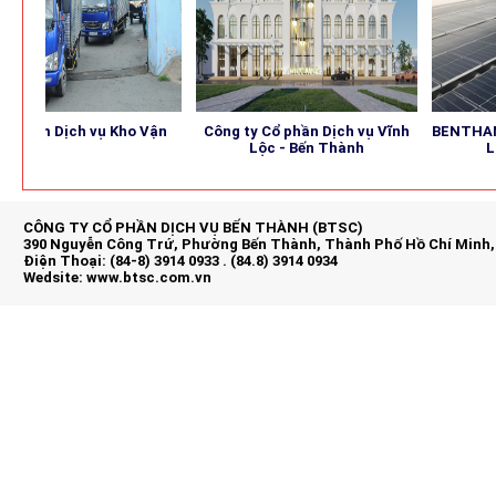
ch vụ Kho Vận
Công ty Cổ phần Dịch vụ Vĩnh
BENTHANH SOLAR 
Lộc - Bến Thành
Luọng Mặt 
CÔNG TY CỔ PHẦN DỊCH VỤ BẾN THÀNH (BTSC)
390 Nguyễn Công Trứ, Phường Bến Thành, Thành Phố Hồ Chí Minh,
Điện Thoại: (84-8) 3914 0933 . (84.8) 3914 0934
Wedsite:
www.btsc.com.vn