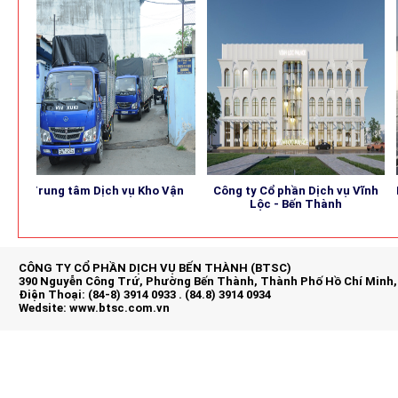
Trung tâm Dịch vụ Kho Vận
Công ty Cổ phần Dịch vụ Vĩnh
BE
Lộc - Bến Thành
CÔNG TY CỔ PHẦN DỊCH VỤ BẾN THÀNH (BTSC)
390 Nguyễn Công Trứ, Phường Bến Thành, Thành Phố Hồ Chí Minh,
Điện Thoại: (84-8) 3914 0933 . (84.8) 3914 0934
Wedsite:
www.btsc.com.vn