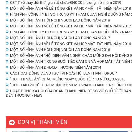
CBTT về thay đổi thời gian tổ chức ĐHĐCĐ thường niên năm 2019
MỘT SỐ HÌNH ẢNH VỀ LỄ TỔNG KẾT VÀ HỌP MẶT TẤT NIÊN NĂM 2018
HÌNH ẢNH CÔNG TY BTSC TRONG KỲ THAM QUAN NGHỈ DƯỠNG NĂM 2
MỘT SỐ HÌNH ẢNH HỘI NGHỊ NGƯỜI LAO ĐỘNG NĂM 2018
MỘT SỐ HÌNH ẢNH VỀ LỄ TỔNG KẾT VÀ HỌP MẶT TẤT NIÊN NĂM 2017
HÌNH ẢNH CÔNG TY BTSC TRONG KỲ THAM QUAN NGHỈ DƯỠNG NĂM 2
MỘT SỐ HÌNH ẢNH HỘI NGHỊ NGƯỜI LAO ĐỘNG NĂM 2017
MỘT SỐ HÌNH ẢNH VỀ LỄ TỔNG KẾT VÀ HỌP MẶT TẤT NIÊN NĂM 2016
MỘT SỐ HÌNH ẢNH HỘI NGHỊ NGƯỜI LAO ĐỘNG NĂM 2016
MỘT SỐ HÌNH ẢNH "HỘI DIỄN VĂN NGHỆ" CHÀO MỪNG ĐẠI HỘI ĐẢNG 
MỘT SỐ HÌNH ẢNH TRONG BUỔI TIỆC CÁM ƠN VÀ HỌP MẶT TẤT NIÊN
MỘT SỐ HÌNH ẢNH ĐHĐCĐ THƯỜNG NIÊN NĂM 2014
CÁC HOẠT ĐỘNG CỦA BTSC TẠI NGÀY HỘI BENTHANH GROUP
"HỘI THI NẤU ĂN" CHÀO MỪNG NGÀY QUỐC TẾ PHỤ NỮ 08/03/2013
"HỘI THAO 2013" CHÀO MỪNG KỶ NIỆM 16 NĂM THÀNH LẬP TỔNG CÔ
HOẠT ĐỘNG XÃ HỘI CỦA ĐOÀN THANH NIÊN BTSC VỚI CHỦ ĐỀ ''ĐOÀ
ĐẾN TRƯỜNG'' - NEW
ĐƠN VỊ THÀNH VIÊN