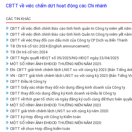
CBTT về việc chấm dứt hoạt động các Chi nhánh
CÁC TIN KHÁC
CBTT về việc đính chính Báo cáo tình hình quản trị Công ty niêm yết năm
CBTT về việc đính chính Báo cáo tình hình Quản trị Công ty niêm yết nă
CBTT về việc thay đổi con dấu mới của Công ty CP Dịch vụ Bến Thành
TB Chi trả cổ tức 2024 (English announcement)
TB Chi trả cổ tức 2024
CBTT Nghị quyết HĐQT số 05/2025/NQ-HĐQT ngày 23/04/2025
MỘT SỐ HÌNH ẢNH ĐHĐCĐ THƯỜNG NIÊN NĂM 2025
EN- CBTT giải trình chênh lệch LNST so với cùng kỳ 2023 (Bản Tiếng An
VN - CBTT giải trình chênh lệch LNST so với cùng kỳ 2023 (Bản Tiếng Vi
CBTT Điều lệ Công ty
CBTT Giấy xác nhận thay dổi nội dung đăng kinh doanh của Công ty
CBTT thay đổi nội dung đăng ký Kinh doanh và Điều lệ Công ty
CBTT về thời gian tổ chức và ngày đăng ký cuối cùng để thực hiện qu
MỘT SỐ HÌNH ẢNH ĐHĐCĐ THƯỜNG NIÊN NĂM 2023
CBTT giải trình chênh lệch LNST so với cùng kỳ năm 2020
CBTT ký Hợp đồng với Công ty Kiểm toán
MỘT SỐ HÌNH ẢNH ĐHĐCĐ THƯỜNG NIÊN NĂM 2020
CBTT về chọn Hợp đồng kiểm toán