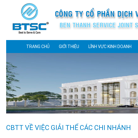
TRANG CHỦ
GIỚI THIỆU
LĨNH VỰC KINH DOANH
CBTT VỀ VIỆC GIẢI THỂ CÁC CHI NHÁNH