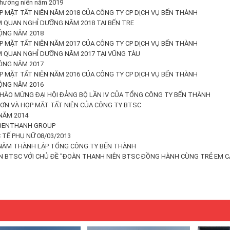
thường niên năm 2019
P MẶT TẤT NIÊN NĂM 2018 CỦA CÔNG TY CP DỊCH VỤ BẾN THÀNH
 QUAN NGHỈ DƯỠNG NĂM 2018 TẠI BẾN TRE
ỘNG NĂM 2018
P MẶT TẤT NIÊN NĂM 2017 CỦA CÔNG TY CP DỊCH VỤ BẾN THÀNH
 QUAN NGHỈ DƯỠNG NĂM 2017 TẠI VŨNG TÀU
ỘNG NĂM 2017
P MẶT TẤT NIÊN NĂM 2016 CỦA CÔNG TY CP DỊCH VỤ BẾN THÀNH
ỘNG NĂM 2016
CHÀO MỪNG ĐẠI HỘI ĐẢNG BỘ LẦN IV CỦA TỔNG CÔNG TY BẾN THÀNH
ƠN VÀ HỌP MẶT TẤT NIÊN CỦA CÔNG TY BTSC
NĂM 2014
 BENTHANH GROUP
TẾ PHỤ NỮ 08/03/2013
6 NĂM THÀNH LẬP TỔNG CÔNG TY BẾN THÀNH
N BTSC VỚI CHỦ ĐỀ ''ĐOÀN THANH NIÊN BTSC ĐỒNG HÀNH CÙNG TRẺ EM C