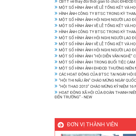
CBTT về thay đổi thời gian tổ chức ĐHĐCĐ 
MỘT SỐ HÌNH ẢNH VỀ LỄ TỔNG KẾT VÀ HỌ
HÌNH ẢNH CÔNG TY BTSC TRONG KỲ THAM
MỘT SỐ HÌNH ẢNH HỘI NGHỊ NGƯỜI LAO Đ
MỘT SỐ HÌNH ẢNH VỀ LỄ TỔNG KẾT VÀ HỌ
HÌNH ẢNH CÔNG TY BTSC TRONG KỲ THAM
MỘT SỐ HÌNH ẢNH HỘI NGHỊ NGƯỜI LAO Đ
MỘT SỐ HÌNH ẢNH VỀ LỄ TỔNG KẾT VÀ HỌ
MỘT SỐ HÌNH ẢNH HỘI NGHỊ NGƯỜI LAO Đ
MỘT SỐ HÌNH ẢNH "HỘI DIỄN VĂN NGHỆ" 
MỘT SỐ HÌNH ẢNH TRONG BUỔI TIỆC CÁM 
MỘT SỐ HÌNH ẢNH ĐHĐCĐ THƯỜNG NIÊN 
CÁC HOẠT ĐỘNG CỦA BTSC TẠI NGÀY HỘI
"HỘI THI NẤU ĂN" CHÀO MỪNG NGÀY QUỐC 
"HỘI THAO 2013" CHÀO MỪNG KỶ NIỆM 1
HOẠT ĐỘNG XÃ HỘI CỦA ĐOÀN THANH NIÊ
ĐẾN TRƯỜNG'' - NEW
ĐƠN VỊ THÀNH VIÊN