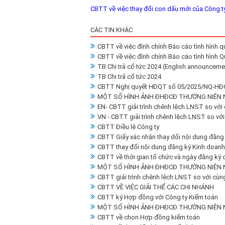
CBTT về việc thay đổi con dấu mới của Công t
CÁC TIN KHÁC
CBTT về việc đính chính Báo cáo tình hình q
CBTT về việc đính chính Báo cáo tình hình Q
TB Chi trả cổ tức 2024 (English announceme
TB Chi trả cổ tức 2024
CBTT Nghị quyết HĐQT số 05/2025/NQ-HĐ
MỘT SỐ HÌNH ẢNH ĐHĐCĐ THƯỜNG NIÊN 
EN- CBTT giải trình chênh lệch LNST so với
VN - CBTT giải trình chênh lệch LNST so với
CBTT Điều lệ Công ty
CBTT Giấy xác nhận thay dổi nội dung đăng
CBTT thay đổi nội dung đăng ký Kinh doanh 
CBTT về thời gian tổ chức và ngày đăng ký
MỘT SỐ HÌNH ẢNH ĐHĐCĐ THƯỜNG NIÊN 
CBTT giải trình chênh lệch LNST so với cùn
CBTT VỀ VIỆC GIẢI THỂ CÁC CHI NHÁNH
CBTT ký Hợp đồng với Công ty Kiểm toán
MỘT SỐ HÌNH ẢNH ĐHĐCĐ THƯỜNG NIÊN 
CBTT về chọn Hợp đồng kiểm toán