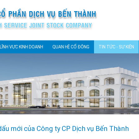
LĨNH VỰC KINH DOANH
QUAN HỆ CỔ ĐÔNG
TIN TỨC - SỰ KIỆN
 dấu mới của Công ty CP Dịch vụ Bến Thành