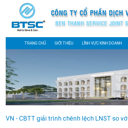
TRANG CHỦ
GIỚI THIỆU
LĨNH VỰC KINH DOANH
VN - CBTT giải trình chênh lệch LNST so vớ