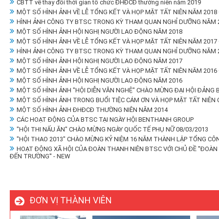
CBTT về thay đổi thời gian tổ chức ĐHĐCĐ thường niên năm 2019
MỘT SỐ HÌNH ẢNH VỀ LỄ TỔNG KẾT VÀ HỌP MẶT TẤT NIÊN NĂM 2018
HÌNH ẢNH CÔNG TY BTSC TRONG KỲ THAM QUAN NGHỈ DƯỠNG NĂM 2
MỘT SỐ HÌNH ẢNH HỘI NGHỊ NGƯỜI LAO ĐỘNG NĂM 2018
MỘT SỐ HÌNH ẢNH VỀ LỄ TỔNG KẾT VÀ HỌP MẶT TẤT NIÊN NĂM 2017
HÌNH ẢNH CÔNG TY BTSC TRONG KỲ THAM QUAN NGHỈ DƯỠNG NĂM 2
MỘT SỐ HÌNH ẢNH HỘI NGHỊ NGƯỜI LAO ĐỘNG NĂM 2017
MỘT SỐ HÌNH ẢNH VỀ LỄ TỔNG KẾT VÀ HỌP MẶT TẤT NIÊN NĂM 2016
MỘT SỐ HÌNH ẢNH HỘI NGHỊ NGƯỜI LAO ĐỘNG NĂM 2016
MỘT SỐ HÌNH ẢNH "HỘI DIỄN VĂN NGHỆ" CHÀO MỪNG ĐẠI HỘI ĐẢNG 
MỘT SỐ HÌNH ẢNH TRONG BUỔI TIỆC CÁM ƠN VÀ HỌP MẶT TẤT NIÊN
MỘT SỐ HÌNH ẢNH ĐHĐCĐ THƯỜNG NIÊN NĂM 2014
CÁC HOẠT ĐỘNG CỦA BTSC TẠI NGÀY HỘI BENTHANH GROUP
"HỘI THI NẤU ĂN" CHÀO MỪNG NGÀY QUỐC TẾ PHỤ NỮ 08/03/2013
"HỘI THAO 2013" CHÀO MỪNG KỶ NIỆM 16 NĂM THÀNH LẬP TỔNG CÔ
HOẠT ĐỘNG XÃ HỘI CỦA ĐOÀN THANH NIÊN BTSC VỚI CHỦ ĐỀ ''ĐOÀ
ĐẾN TRƯỜNG'' - NEW
ĐƠN VỊ THÀNH VIÊN