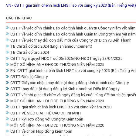
VN - CBTT giải trình chênh lệch LNST so với cùng kỳ 2023 (Bản Tiếng Việt)
CÁC TIN KHÁC
CBTT về việc đính chính Báo cáo tình hình quản trị Công ty niêm yết năm
CBTT về việc đính chính Báo cáo tình hình Quản trị Công ty niêm yết nă
CBTT về việc thay đổi con dấu mới của Công ty CP Dịch vụ Bến Thành
TB Chi trả cổ tức 2024 (English announcement)
TB Chi trả cổ tức 2024
CBTT Nghị quyết HĐQT số 05/2025/NQ-HĐQT ngày 23/04/2025
MỘT SỐ HÌNH ẢNH ĐHĐCĐ THƯỜNG NIÊN NĂM 2025
EN- CBTT giải trình chênh lệch LNST so với cùng kỳ 2023 (Bản Tiếng An
CBTT Điều lệ Công ty
CBTT Giấy xác nhận thay dổi nội dung đăng kinh doanh của Công ty
CBTT thay đổi nội dung đăng ký Kinh doanh và Điều lệ Công ty
CBTT về thời gian tổ chức và ngày đăng ký cuối cùng để thực hiện qu
MỘT SỐ HÌNH ẢNH ĐHĐCĐ THƯỜNG NIÊN NĂM 2023
CBTT giải trình chênh lệch LNST so với cùng kỳ năm 2020
CBTT VỀ VIỆC GIẢI THỂ CÁC CHI NHÁNH
CBTT ký Hợp đồng với Công ty Kiểm toán
MỘT SỐ HÌNH ẢNH ĐHĐCĐ THƯỜNG NIÊN NĂM 2020
CBTT về chọn Hợp đồng kiểm toán