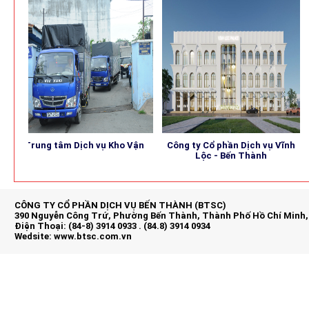
Trung tâm Dịch vụ Kho Vận
Công ty Cổ phần Dịch vụ Vĩnh
B
Lộc - Bến Thành
CÔNG TY CỔ PHẦN DỊCH VỤ BẾN THÀNH (BTSC)
390 Nguyễn Công Trứ, Phường Bến Thành, Thành Phố Hồ Chí Minh,
Điện Thoại: (84-8) 3914 0933 . (84.8) 3914 0934
Wedsite:
www.btsc.com.vn