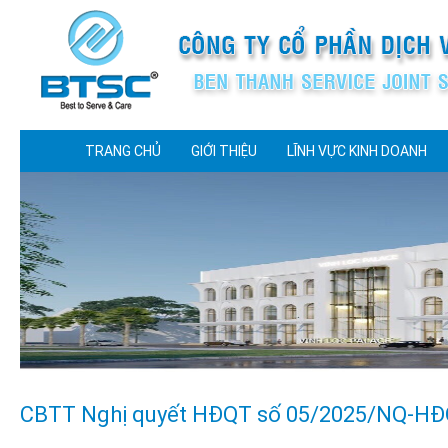
TRANG CHỦ
GIỚI THIỆU
LĨNH VỰC KINH DOANH
CBTT Nghị quyết HĐQT số 05/2025/NQ-HĐ