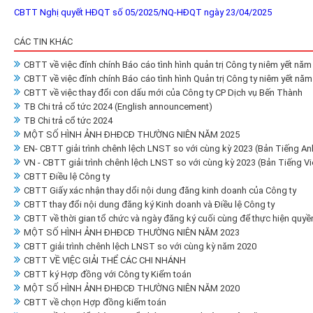
CBTT Nghị quyết HĐQT số 05/2025/NQ-HĐQT ngày 23/04/2025
CÁC TIN KHÁC
CBTT về việc đính chính Báo cáo tình hình quản trị Công ty niêm yết năm
CBTT về việc đính chính Báo cáo tình hình Quản trị Công ty niêm yết nă
CBTT về việc thay đổi con dấu mới của Công ty CP Dịch vụ Bến Thành
TB Chi trả cổ tức 2024 (English announcement)
TB Chi trả cổ tức 2024
MỘT SỐ HÌNH ẢNH ĐHĐCĐ THƯỜNG NIÊN NĂM 2025
EN- CBTT giải trình chênh lệch LNST so với cùng kỳ 2023 (Bản Tiếng An
VN - CBTT giải trình chênh lệch LNST so với cùng kỳ 2023 (Bản Tiếng Vi
CBTT Điều lệ Công ty
CBTT Giấy xác nhận thay dổi nội dung đăng kinh doanh của Công ty
CBTT thay đổi nội dung đăng ký Kinh doanh và Điều lệ Công ty
CBTT về thời gian tổ chức và ngày đăng ký cuối cùng để thực hiện qu
MỘT SỐ HÌNH ẢNH ĐHĐCĐ THƯỜNG NIÊN NĂM 2023
CBTT giải trình chênh lệch LNST so với cùng kỳ năm 2020
CBTT VỀ VIỆC GIẢI THỂ CÁC CHI NHÁNH
CBTT ký Hợp đồng với Công ty Kiểm toán
MỘT SỐ HÌNH ẢNH ĐHĐCĐ THƯỜNG NIÊN NĂM 2020
CBTT về chọn Hợp đồng kiểm toán