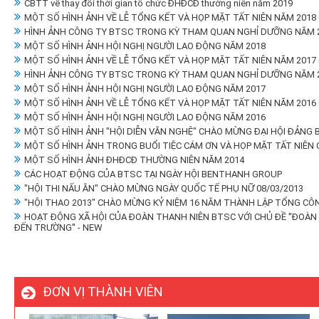
CBTT về thay đổi thời gian tổ chức ĐHĐCĐ thường niên năm 2019
MỘT SỐ HÌNH ẢNH VỀ LỄ TỔNG KẾT VÀ HỌP MẶT TẤT NIÊN NĂM 2018
HÌNH ẢNH CÔNG TY BTSC TRONG KỲ THAM QUAN NGHỈ DƯỠNG NĂM 2
MỘT SỐ HÌNH ẢNH HỘI NGHỊ NGƯỜI LAO ĐỘNG NĂM 2018
MỘT SỐ HÌNH ẢNH VỀ LỄ TỔNG KẾT VÀ HỌP MẶT TẤT NIÊN NĂM 2017
HÌNH ẢNH CÔNG TY BTSC TRONG KỲ THAM QUAN NGHỈ DƯỠNG NĂM 2
MỘT SỐ HÌNH ẢNH HỘI NGHỊ NGƯỜI LAO ĐỘNG NĂM 2017
MỘT SỐ HÌNH ẢNH VỀ LỄ TỔNG KẾT VÀ HỌP MẶT TẤT NIÊN NĂM 2016
MỘT SỐ HÌNH ẢNH HỘI NGHỊ NGƯỜI LAO ĐỘNG NĂM 2016
MỘT SỐ HÌNH ẢNH "HỘI DIỄN VĂN NGHỆ" CHÀO MỪNG ĐẠI HỘI ĐẢNG 
MỘT SỐ HÌNH ẢNH TRONG BUỔI TIỆC CÁM ƠN VÀ HỌP MẶT TẤT NIÊN
MỘT SỐ HÌNH ẢNH ĐHĐCĐ THƯỜNG NIÊN NĂM 2014
CÁC HOẠT ĐỘNG CỦA BTSC TẠI NGÀY HỘI BENTHANH GROUP
"HỘI THI NẤU ĂN" CHÀO MỪNG NGÀY QUỐC TẾ PHỤ NỮ 08/03/2013
"HỘI THAO 2013" CHÀO MỪNG KỶ NIỆM 16 NĂM THÀNH LẬP TỔNG CÔ
HOẠT ĐỘNG XÃ HỘI CỦA ĐOÀN THANH NIÊN BTSC VỚI CHỦ ĐỀ ''ĐOÀ
ĐẾN TRƯỜNG'' - NEW
ĐƠN VỊ THÀNH VIÊN