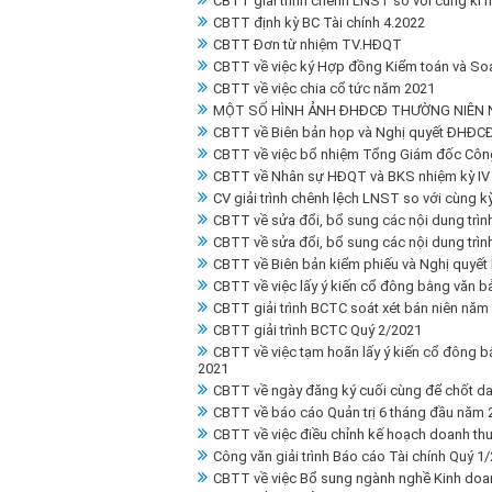
CBTT giải trình chênh LNST so với cùng kì
CBTT định kỳ BC Tài chính 4.2022
CBTT Đơn từ nhiệm TV.HĐQT
CBTT về việc ký Hợp đồng Kiểm toán và Soá
CBTT về việc chia cổ tức năm 2021
MỘT SỐ HÌNH ẢNH ĐHĐCĐ THƯỜNG NIÊN 
CBTT về Biên bản họp và Nghị quyết ĐHĐC
CBTT về việc bổ nhiệm Tổng Giám đốc Công
CBTT về Nhân sự HĐQT và BKS nhiệm kỳ IV 
CV giải trình chênh lệch LNST so với cùng 
CBTT về sửa đổi, bổ sung các nội dung trì
CBTT về sửa đổi, bổ sung các nội dung trì
CBTT về Biên bản kiểm phiếu và Nghị quyết 
CBTT về việc lấy ý kiến cổ đông bằng văn b
CBTT giải trình BCTC soát xét bán niên năm
CBTT giải trình BCTC Quý 2/2021
CBTT về việc tạm hoãn lấy ý kiến cổ đông b
2021
CBTT về ngày đăng ký cuối cùng để chốt da
CBTT về báo cáo Quản trị 6 tháng đầu năm 
CBTT về việc điều chỉnh kế hoạch doanh thu
Công văn giải trình Báo cáo Tài chính Quý 1
CBTT về việc Bổ sung ngành nghề Kinh doa