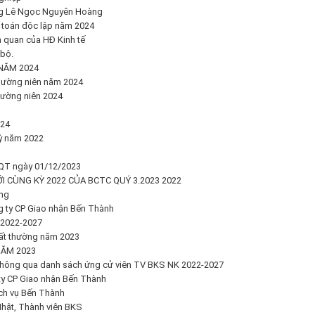
ng Lê Ngọc Nguyên Hoàng
 toán độc lập năm 2024
 quan của HĐ Kinh tế
bộ.
NĂM 2024
hường niên năm 2024
hường niên 2024
024
kỳ năm 2022
QT ngày 01/12/2023
I CÙNG KỲ 2022 CỦA BCTC QUÝ 3.2023 2022
ờng
ng ty CP Giao nhận Bến Thành
 2022-2027
ất thường năm 2023
ĂM 2023
hông qua danh sách ứng cử viên TV BKS NK 2022-2027
 ty CP Giao nhận Bến Thành
ch vụ Bến Thành
hật, Thành viên BKS