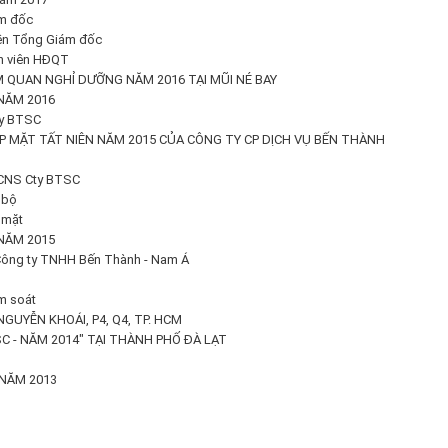
ám đốc
yền Tổng Giám đốc
nh viên HĐQT
 QUAN NGHỈ DƯỠNG NĂM 2016 TẠI MŨI NÉ BAY
NĂM 2016
ty BTSC
P MẶT TẤT NIÊN NĂM 2015 CỦA CÔNG TY CP DỊCH VỤ BẾN THÀNH
HCNS Cty BTSC
 bộ
 mặt
NĂM 2015
 Công ty TNHH Bến Thành - Nam Á
m soát
NGUYỄN KHOÁI, P4, Q4, TP. HCM
C - NĂM 2014" TẠI THÀNH PHỐ ĐÀ LẠT
NĂM 2013