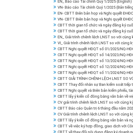
EN_ Báo cáo Tài chính Quý 1/2025 (English)
VN- Báo cáo Tài chính Quý 1/2025 (Bản tiếng
EN- CBTT Biên bản họp và Nghị quyết ĐHĐC
VN- CBTT Biên bản họp và Nghị quyết ĐHĐC
CBTT thời gian tổ chức và ngày đăng ký cu
CBTT thời gian tổ chức và ngày đăng ký cu
EN_ Giải trình chênh lệch LNST so với cùng
VI_ Giải trình chênh lệch LNST so với cùng 
CBTT Nghị quyết HĐQT số 01/2025/NQ-HĐ
CBTT Nghị quyết HĐQT số 14/2023/NQ-HĐ
CBTT Nghị quyết HĐQT số 13/2024/NQ-HĐ
CBTT Nghị quyết HĐQT số 12/2024/NQ-HĐ
CBTT Nghị quyết HĐQT số 11/2024/NQ-HĐ
CBTT GIẢI TRÌNH CHÊNH LỆCH LNST SO V
CBTT Thay đổi nhân sự Ban kiểm soát tiếp t
CBTT Nghị quyết và Biên bản kiểm phiếu, tài
CBTT lấy ý kiến cổ đông bằng văn bản về vi
CV giải trình chênh lệch LNST so với cùng k
CBTT Báo cáo Quản trị 6 tháng đầu năm 202
CV Giải trình chênh lệch LNST so với cùng 
CBTT lấy ý kiến cổ đông bằng văn bản và ng
CBTT về việc ký hợp đồng, giao dịch với C
CBTT về thay đổi nội dung đăng ký doanh n