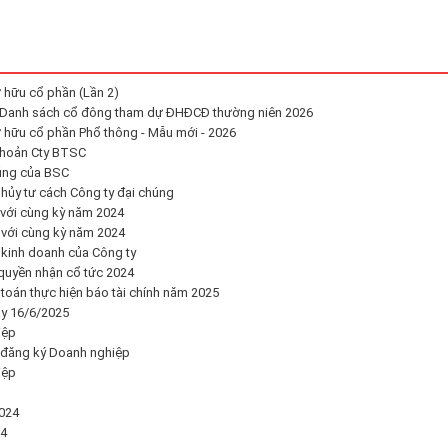
 hữu cổ phần (Lần 2)
t Danh sách cổ đông tham dự ĐHĐCĐ thường niên 2026
 hữu cổ phần Phổ thông - Mẫu mới - 2026
khoản Cty BTSC
úng của BSC
ủy tư cách Công ty đại chúng
 với cùng kỳ năm 2024
 với cùng kỳ năm 2024
 kinh doanh của Công ty
quyền nhận cổ tức 2024
toán thực hiện báo tài chính năm 2025
y 16/6/2025
iệp
 đăng ký Doanh nghiệp
iệp
024
24