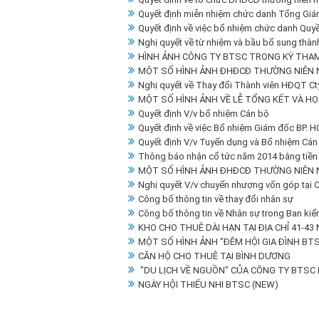
Quyết định miễn nhiệm chức danh Tổng Gi
Quyết định về việc bổ nhiệm chức danh Qu
Nghị quyết về từ nhiệm và bầu bổ sung thà
HÌNH ẢNH CÔNG TY BTSC TRONG KỲ THAM
MỘT SỐ HÌNH ẢNH ĐHĐCĐ THƯỜNG NIÊN 
Nghị quyết về Thay đổi Thành viên HĐQT C
MỘT SỐ HÌNH ẢNH VỀ LỄ TỔNG KẾT VÀ HỌ
Quyết định V/v bổ nhiệm Cán bộ
Quyết định về việc Bổ nhiệm Giám đốc BP. 
Quyết định V/v Tuyển dụng và Bổ nhiệm Cán
Thông báo nhận cổ tức năm 2014 bằng tiền
MỘT SỐ HÌNH ẢNH ĐHĐCĐ THƯỜNG NIÊN 
Nghị quyết V/v chuyển nhượng vốn góp tại
Công bố thông tin về thay đổi nhân sự
Công bố thông tin về Nhân sự trong Ban kiể
KHO CHO THUÊ DÀI HẠN TẠI ĐỊA CHỈ 41-43 
MỘT SỐ HÌNH ẢNH "ĐÊM HỘI GIA ĐÌNH BTS
CĂN HỘ CHO THUÊ TẠI BÌNH DƯƠNG
"DU LỊCH VỀ NGUỒN" CỦA CÔNG TY BTSC 
NGÀY HỘI THIẾU NHI BTSC (NEW)