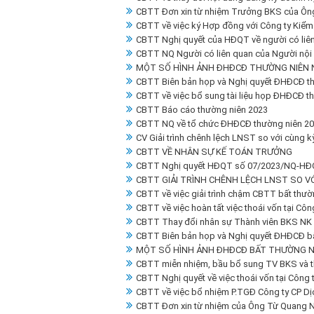
CBTT Đơn xin từ nhiệm Trưởng BKS của Ô
CBTT về việc ký Hợp đồng với Công ty Kiểm
CBTT Nghị quyết của HĐQT về người có liên
CBTT NQ Người có liên quan của Người nội 
MỘT SỐ HÌNH ẢNH ĐHĐCĐ THƯỜNG NIÊN 
CBTT Biên bản họp và Nghị quyết ĐHĐCĐ t
CBTT về việc bổ sung tài liệu họp ĐHĐCĐ t
CBTT Báo cáo thường niên 2023
CBTT NQ về tổ chức ĐHĐCĐ thường niên 2
CV Giải trình chênh lệch LNST so với cùng 
CBTT VỀ NHÂN SỰ KẾ TOÁN TRƯỞNG
CBTT Nghị quyết HĐQT số 07/2023/NQ-HĐ
CBTT GIẢI TRÌNH CHÊNH LỆCH LNST SO VỚ
CBTT về việc giải trình chậm CBTT bất thư
CBTT về việc hoàn tất việc thoái vốn tại Cô
CBTT Thay đổi nhân sự Thành viên BKS NK
CBTT Biên bản họp và Nghị quyết ĐHĐCĐ b
MỘT SỐ HÌNH ẢNH ĐHĐCĐ BẤT THƯỜNG N
CBTT miễn nhiệm, bầu bổ sung TV BKS và t
CBTT Nghị quyết về việc thoái vốn tại Công
CBTT về việc bổ nhiệm P.TGĐ Công ty CP Dị
CBTT Đơn xin từ nhiệm của Ông Từ Quang N