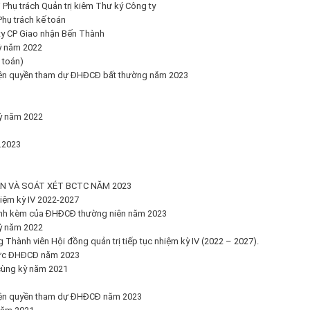
Phụ trách Quản trị kiêm Thư ký Công ty
hụ trách kế toán
 ty CP Giao nhận Bến Thành
kỳ năm 2022
 toán)
iện quyền tham dự ĐHĐCĐ bất thường năm 2023
kỳ năm 2022
.2023
ÁN VÀ SOÁT XÉT BCTC NĂM 2023
iệm kỳ IV 2022-2027
 đính kèm của ĐHĐCĐ thường niên năm 2023
kỳ năm 2022
Thành viên Hội đồng quản trị tiếp tục nhiệm kỳ IV (2022 – 2027).
hức ĐHĐCĐ năm 2023
 cùng kỳ năm 2021
hiện quyền tham dự ĐHĐCĐ năm 2023