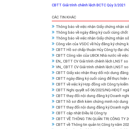
CBTT Giải trình chênh lệch BCTC Qúy 3/2021
CÁC TIN KHÁC
Thông báo về việc nhận Giấy chứng nhận sở
Thông báo về ngày đăng ký cuối cùng chố
Thông báo về việc nhận Giấy chứng nhận sở
Công văn của VSDC về hủy đăng ký chứng 
CBTT Hồ sơ chấp thuận Hủy Công ty đại ch
CBTT Công văn của UBCK Nhà nước về việc h
EN_ CBTT CV Giải trình chênh lệch LNST so
VN_ CBTT CV Giải trình chênh lệch LNST so
CBTT Giấy xác nhận thay dổi nội dung đăng
CBTT ngày đăng ký cuối cùng để thực hiện 
CBTT về việc ký Hợp đồng với Công ty kiểm 
CBTT Nghị quyết số 06/2025/NQ-HĐQT ngà
CBTT thay đổi nội dung đăng ký Doanh ngh
CBTT hồ sơ đính kèm chứng minh nội dung
CBTT thay đổi nội dung đăng ký Doanh ngh
CBTT cập nhật Điều lệ Công ty
CBTT VỀ THÔNG TIN QUẢN TRỊ CÔNG TY 2
CBTT về Thông tin quản trị Công ty năm 20