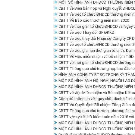
MỘT SỐ HÌNH ẢNH ĐHĐCĐ THƯỜNG NIÊN 
CBTT về Biên bản họp và Nghị quyết ĐHĐCĐ
CBTT về việc tổ chức ĐHĐCĐ thường niên 
CBTT Về Báo cáo thường niên năm 2020
CBTT về thời gian tổ chức ĐHĐCĐ và Ngày 
CBTT về việc Thay đổi GP ĐKKD
CBTT về việc thay đổi Nhân sự Công ty CP D
CBTT về việc tổ chức ĐHĐCĐ thường niên 2
CBTT về việc gia hạn thời gian tổ chức Đại
CBTT Về việc miễn nhiệm và bổ nhiệm TGĐ
CBTT về thời gian tổ chức ĐHĐCĐ thường ni
CBTT Thông qua chủ trương hợp tác đầu tư d
HÌNH ẢNH CÔNG TY BTSC TRONG KỲ THAM
MỘT SỐ HÌNH ẢNH HỘI NGHỊ NGƯỜI LAO Đ
MỘT SỐ HÌNH ẢNH ĐHĐCĐ THƯỜNG NIÊN 
CBTT vê việc Miễn nhiệm và Bổ nhiệm Kế to
Công bố thông tin về ngày chốt danh sách 
CBTT Và Quyết định Bổ nhiệm Tổng Giám đ
CBTT Thông qua chủ trương, phương án thoá
CBTT v/v ký kết HĐ kiểm toán năm 2018 với
MỘT SỐ HÌNH ẢNH ĐHĐCĐ THƯỜNG NIÊN 
MỘT SỐ HÌNH ẢNH ĐHĐCĐ THƯỜNG NIÊN 
Quyết định về tổ chức ĐHĐCĐ thường niên 