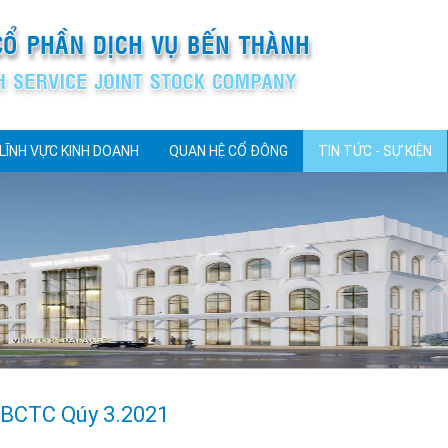
LĨNH VỰC KINH DOANH
QUAN HỆ CỔ ĐÔNG
TIN TỨC - SỰ KIỆN
h BCTC Qúy 3.2021