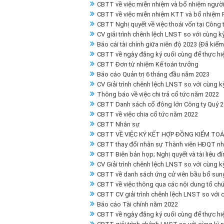
CBTT về việc miễn nhiệm và bổ nhiệm người 
CBTT về việc miễn nhiệm KTT và bổ nhiệm P
CBTT Nghị quyết về việc thoái vốn tại Công
CV giải trình chênh lệch LNST so với cùng 
Báo cái tài chính giữa niên độ 2023 (Đã kiểm
CBTT về ngày đăng ký cuối cùng để thực h
CBTT Đơn từ nhiệm Kế toán trưởng
Báo cáo Quản trị 6 tháng đầu năm 2023
CV Giải trình chênh lệch LNST so với cùng 
Thông báo về việc chi trả cổ tức năm 2022
CBTT Danh sách cổ đông lớn Công ty Quý 2
CBTT về việc chia cổ tức năm 2022
CBTT Nhân sự
CBTT VỀ VIỆC KÝ KẾT HỢP ĐỒNG KIỂM TO
CBTT thay đổi nhân sự Thành viên HĐQT nh
CBTT Biên bản họp; Nghị quyết và tài liệu
CV Giải trình chênh lệch LNST so với cùng 
CBTT về danh sách ứng cử viên bầu bổ sung 
CBTT về việc thông qua các nội dung tổ c
CBTT CV giải trình chênh lệch LNST so với
Báo cáo Tài chính năm 2022
CBTT về ngày đăng ký cuối cùng để thực 