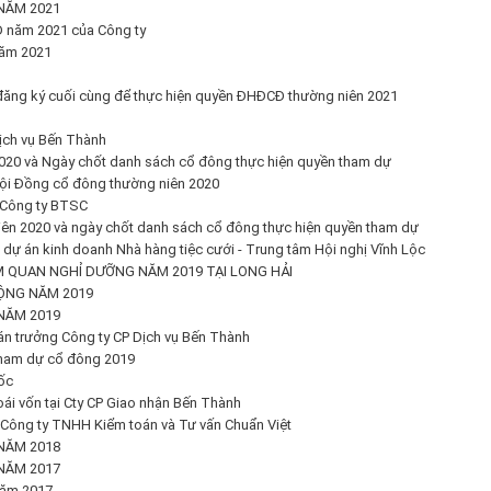
NĂM 2021
 năm 2021 của Công ty
năm 2021
đăng ký cuối cùng để thực hiện quyền ĐHĐCĐ thường niên 2021
ịch vụ Bến Thành
020 và Ngày chốt danh sách cổ đông thực hiện quyền tham dự
 hội Đồng cổ đông thường niên 2020
 Công ty BTSC
ên 2020 và ngày chốt danh sách cổ đông thực hiện quyền tham dự
ự án kinh doanh Nhà hàng tiệc cưới - Trung tâm Hội nghị Vĩnh Lộc
 QUAN NGHỈ DƯỠNG NĂM 2019 TẠI LONG HẢI
ỘNG NĂM 2019
NĂM 2019
án trưởng Công ty CP Dịch vụ Bến Thành
tham dự cổ đông 2019
ốc
i vốn tại Cty CP Giao nhận Bến Thành
 Công ty TNHH Kiểm toán và Tư vấn Chuẩn Việt
NĂM 2018
NĂM 2017
năm 2017