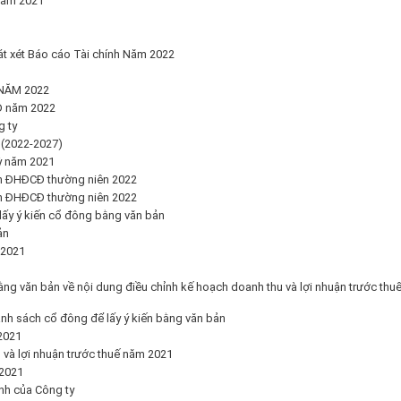
 năm 2021
t xét Báo cáo Tài chính Năm 2022
NĂM 2022
Đ năm 2022
 ty
(2022-2027)
kỳ năm 2021
nh ĐHĐCĐ thường niên 2022
nh ĐHĐCĐ thường niên 2022
lấy ý kiến cổ đông bằng văn bản
ản
 2021
ằng văn bản về nội dung điều chỉnh kế hoạch doanh thu và lợi nhuận trước thu
nh sách cổ đông để lấy ý kiến bằng văn bản
2021
 và lợi nhuận trước thuế năm 2021
/2021
nh của Công ty