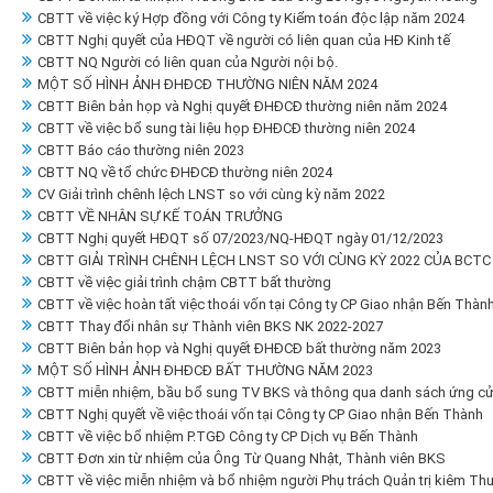
CBTT về việc ký Hợp đồng với Công ty Kiểm toán độc lập năm 2024
CBTT Nghị quyết của HĐQT về người có liên quan của HĐ Kinh tế
CBTT NQ Người có liên quan của Người nội bộ.
MỘT SỐ HÌNH ẢNH ĐHĐCĐ THƯỜNG NIÊN NĂM 2024
CBTT Biên bản họp và Nghị quyết ĐHĐCĐ thường niên năm 2024
CBTT về việc bổ sung tài liệu họp ĐHĐCĐ thường niên 2024
CBTT Báo cáo thường niên 2023
CBTT NQ về tổ chức ĐHĐCĐ thường niên 2024
CV Giải trình chênh lệch LNST so với cùng kỳ năm 2022
CBTT VỀ NHÂN SỰ KẾ TOÁN TRƯỞNG
CBTT Nghị quyết HĐQT số 07/2023/NQ-HĐQT ngày 01/12/2023
CBTT GIẢI TRÌNH CHÊNH LỆCH LNST SO VỚI CÙNG KỲ 2022 CỦA BCTC 
CBTT về việc giải trình chậm CBTT bất thường
CBTT về việc hoàn tất việc thoái vốn tại Công ty CP Giao nhận Bến Thàn
CBTT Thay đổi nhân sự Thành viên BKS NK 2022-2027
CBTT Biên bản họp và Nghị quyết ĐHĐCĐ bất thường năm 2023
MỘT SỐ HÌNH ẢNH ĐHĐCĐ BẤT THƯỜNG NĂM 2023
CBTT miễn nhiệm, bầu bổ sung TV BKS và thông qua danh sách ứng cử
CBTT Nghị quyết về việc thoái vốn tại Công ty CP Giao nhận Bến Thành
CBTT về việc bổ nhiệm P.TGĐ Công ty CP Dịch vụ Bến Thành
CBTT Đơn xin từ nhiệm của Ông Từ Quang Nhật, Thành viên BKS
CBTT về việc miễn nhiệm và bổ nhiệm người Phụ trách Quản trị kiêm Thư