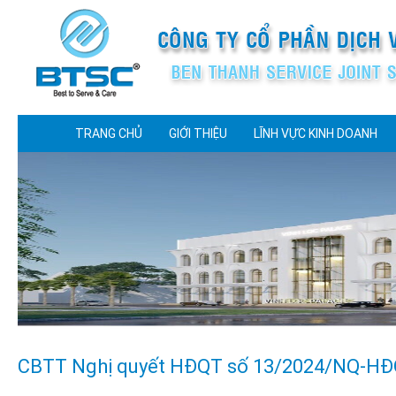
TRANG CHỦ
GIỚI THIỆU
LĨNH VỰC KINH DOANH
CBTT Nghị quyết HĐQT số 13/2024/NQ-HĐ