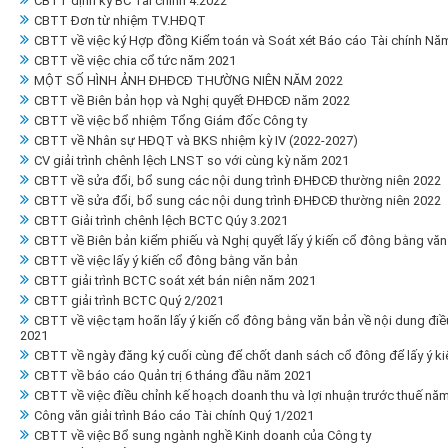
CBTT định kỳ BC Tài chính 4.2022
CBTT Đơn từ nhiệm TV.HĐQT
CBTT về việc ký Hợp đồng Kiểm toán và Soát xét Báo cáo Tài chính Nă
CBTT về việc chia cổ tức năm 2021
MỘT SỐ HÌNH ẢNH ĐHĐCĐ THƯỜNG NIÊN NĂM 2022
CBTT về Biên bản họp và Nghị quyết ĐHĐCĐ năm 2022
CBTT về việc bổ nhiệm Tổng Giám đốc Công ty
CBTT về Nhân sự HĐQT và BKS nhiệm kỳ IV (2022-2027)
CV giải trình chênh lệch LNST so với cùng kỳ năm 2021
CBTT về sửa đổi, bổ sung các nội dung trình ĐHĐCĐ thường niên 2022
CBTT về sửa đổi, bổ sung các nội dung trình ĐHĐCĐ thường niên 2022
CBTT Giải trình chênh lệch BCTC Qúy 3.2021
CBTT về Biên bản kiểm phiếu và Nghị quyết lấy ý kiến cổ đông bằng văn
CBTT về việc lấy ý kiến cổ đông bằng văn bản
CBTT giải trình BCTC soát xét bán niên năm 2021
CBTT giải trình BCTC Quý 2/2021
CBTT về việc tạm hoãn lấy ý kiến cổ đông bằng văn bản về nội dung điề
2021
CBTT về ngày đăng ký cuối cùng để chốt danh sách cổ đông để lấy ý k
CBTT về báo cáo Quản trị 6 tháng đầu năm 2021
CBTT về việc điều chỉnh kế hoạch doanh thu và lợi nhuận trước thuế nă
Công văn giải trình Báo cáo Tài chính Quý 1/2021
CBTT về việc Bổ sung ngành nghề Kinh doanh của Công ty