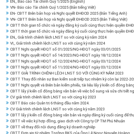
EN_ Báo cáo Tài chính Quý 1/2025 (English)
VN- Báo cáo Tài chính Quý 1/2025 (Bản tiếng Việt)
EN- CBTT Biên bản họp và Nghị quyết ĐHĐCĐ 2025 (Bản Tiếng Anh)
VN- CBTT Biên bản họp và Nghị quyết ĐHĐCĐ 2025 (Bản Tiếng Việt)
CBTT thời gian tổ chức và ngày đăng ký cuối cùng thực hiện quyền ĐH
CBTT thời gian tổ chức và ngày đăng ký cuối cùng thực hiện quyền ĐH
EN_ Giải trình chênh lệch LNST so với cùng kỳ năm 2024
VI_ Giải trình chênh lệch LNST so với cùng kỳ năm 2024
CBTT Nghị quyết HĐQT số 01/2025/NQ-HĐQT ngày 03/01/2025
CBTT Nghị quyết HĐQT số 14/2023/NQ-HĐQT ngày 18/12/2024
CBTT Nghị quyết HĐQT số 12/2024/NQ-HĐQT ngày 03/12/2024
CBTT Nghị quyết HĐQT số 11/2024/NQ-HĐQT ngày 03/12/2024
CBTT GIẢI TRÌNH CHÊNH LỆCH LNST SO VỚI CÙNG KỲ NĂM 2023
CBTT Thay đổi nhân sự Ban kiểm soát tiếp tục nhiệm kỳ còn lại 2022-20
CBTT Nghị quyết và Biên bản kiểm phiếu, tài liệu lấy ý kiến cổ đông bằn
CBTT lấy ý kiến cổ đông bằng văn bản về việc bổ sung và sửa chi tiết 
CV giải trình chênh lệch LNST so với cùng kỳ 2023
CBTT Báo cáo Quản trị 6 tháng đầu năm 2024.
CV Giải trình chênh lệch LNST so với cùng kỳ năm 2023
CBTT lấy ý kiến cổ đông bằng văn bản và ngày đăng ký cuối cùng để thự
CBTT về việc ký hợp đồng, giao dịch với Công ty CP TM Phú Nhuận
CBTT về thay đổi nội dung đăng ký doanh nghiệp
CBTT Đơn xin từ nhiệm Trưởng BKS của Ông Lê Ngọc Nguyên Hoàng