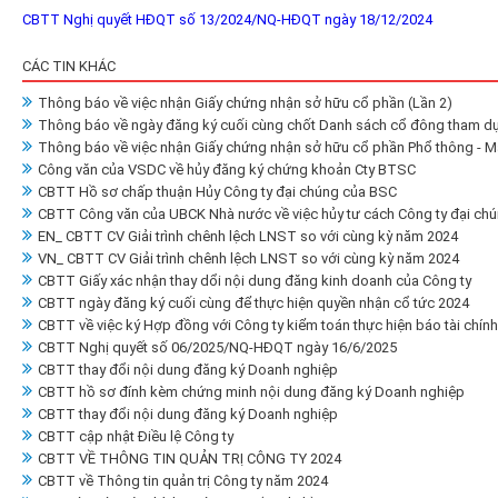
CBTT Nghị quyết HĐQT số 13/2024/NQ-HĐQT ngày 18/12/2024
CÁC TIN KHÁC
Thông báo về việc nhận Giấy chứng nhận sở hữu cổ phần (Lần 2)
Thông báo về ngày đăng ký cuối cùng chốt Danh sách cổ đông tham d
Thông báo về việc nhận Giấy chứng nhận sở hữu cổ phần Phổ thông - M
Công văn của VSDC về hủy đăng ký chứng khoản Cty BTSC
CBTT Hồ sơ chấp thuận Hủy Công ty đại chúng của BSC
CBTT Công văn của UBCK Nhà nước về việc hủy tư cách Công ty đại ch
EN_ CBTT CV Giải trình chênh lệch LNST so với cùng kỳ năm 2024
VN_ CBTT CV Giải trình chênh lệch LNST so với cùng kỳ năm 2024
CBTT Giấy xác nhận thay dổi nội dung đăng kinh doanh của Công ty
CBTT ngày đăng ký cuối cùng để thực hiện quyền nhận cổ tức 2024
CBTT về việc ký Hợp đồng với Công ty kiểm toán thực hiện báo tài chín
CBTT Nghị quyết số 06/2025/NQ-HĐQT ngày 16/6/2025
CBTT thay đổi nội dung đăng ký Doanh nghiệp
CBTT hồ sơ đính kèm chứng minh nội dung đăng ký Doanh nghiệp
CBTT thay đổi nội dung đăng ký Doanh nghiệp
CBTT cập nhật Điều lệ Công ty
CBTT VỀ THÔNG TIN QUẢN TRỊ CÔNG TY 2024
CBTT về Thông tin quản trị Công ty năm 2024