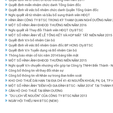
Quyết định miễn nhiệm chức danh Tổng Giám đốc
Quyết định về việc bổ nhiệm chức danh Quyền Tổng Giám đốc
Nghị quyết về từ nhiệm và bầu bổ sung thành viên HĐQT
HÌNH ẢNH CÔNG TY BTSC TRONG KỲ THAM QUAN NGHỈ DƯỠNG NĂM 20
MỘT SỐ HÌNH ẢNH ĐHĐCĐ THƯỜNG NIÊN NĂM 2016
Nghị quyết về Thay đổi Thành viên HĐQT Cty BTSC
MỘT SỐ HÌNH ẢNH VỀ LỄ TỔNG KẾT VÀ HỌP MẶT TẤT NIÊN NĂM 2015
Quyết định V/v bổ nhiệm Cán bộ
Quyết định về việc Bổ nhiệm Giám đốc BP. HCNS Cty BTSC
Quyết định V/v Tuyển dụng và Bổ nhiệm Cán bộ
Thông báo nhận cổ tức năm 2014 bằng tiền mặt
MỘT SỐ HÌNH ẢNH ĐHĐCĐ THƯỜNG NIÊN NĂM 2015
Nghị quyết V/v chuyển nhượng vốn góp tại Công ty TNHH Bến Thành - 
Công bố thông tin về thay đổi nhân sự
Công bố thông tin về Nhân sự trong Ban kiểm soát
KHO CHO THUÊ DÀI HẠN TẠI ĐỊA CHỈ 41-43 NGUYỄN KHOÁI, P4, Q4, TP.
MỘT SỐ HÌNH ẢNH "ĐÊM HỘI GIA ĐÌNH BTSC - NĂM 2014" TẠI THÀNH 
CĂN HỘ CHO THUÊ TẠI BÌNH DƯƠNG
"DU LỊCH VỀ NGUỒN" CỦA CÔNG TY BTSC NĂM 2013
NGÀY HỘI THIẾU NHI BTSC (NEW)