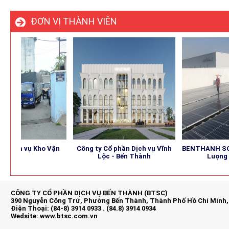
ĐƠN VỊ THÀNH VIÊN
ch vụ Kho Vận
Công ty Cổ phần Dịch vụ Vĩnh
BENTHANH SOLAR 
Lộc - Bến Thành
Luọng Mặt
CÔNG TY CỔ PHẦN DỊCH VỤ BẾN THÀNH (BTSC)
390 Nguyễn Công Trứ, Phường Bến Thành, Thành Phố Hồ Chí Minh,
Điện Thoại: (84-8) 3914 0933 . (84.8) 3914 0934
Wedsite:
www.btsc.com.vn