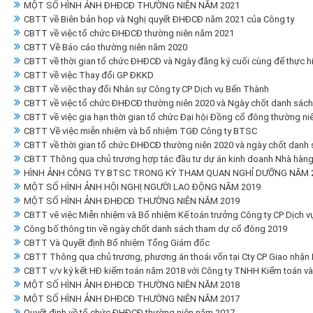
MỘT SỐ HÌNH ẢNH ĐHĐCĐ THƯỜNG NIÊN NĂM 2021
CBTT về Biên bản họp và Nghị quyết ĐHĐCĐ năm 2021 của Công ty
CBTT về việc tổ chức ĐHĐCĐ thường niên năm 2021
CBTT Về Báo cáo thường niên năm 2020
CBTT về thời gian tổ chức ĐHĐCĐ và Ngày đăng ký cuối cùng để thực 
CBTT về việc Thay đổi GP ĐKKD
CBTT về việc thay đổi Nhân sự Công ty CP Dịch vụ Bến Thành
CBTT về việc tổ chức ĐHĐCĐ thường niên 2020 và Ngày chốt danh sách
CBTT về việc gia hạn thời gian tổ chức Đại hội Đồng cổ đông thường ni
CBTT Về việc miễn nhiệm và bổ nhiệm TGĐ Công ty BTSC
CBTT về thời gian tổ chức ĐHĐCĐ thường niên 2020 và ngày chốt danh 
CBTT Thông qua chủ trương hợp tác đầu tư dự án kinh doanh Nhà hàng t
HÌNH ẢNH CÔNG TY BTSC TRONG KỲ THAM QUAN NGHỈ DƯỠNG NĂM 20
MỘT SỐ HÌNH ẢNH HỘI NGHỊ NGƯỜI LAO ĐỘNG NĂM 2019
MỘT SỐ HÌNH ẢNH ĐHĐCĐ THƯỜNG NIÊN NĂM 2019
CBTT vê việc Miễn nhiệm và Bổ nhiệm Kế toán trưởng Công ty CP Dịch 
Công bố thông tin về ngày chốt danh sách tham dự cổ đông 2019
CBTT Và Quyết định Bổ nhiệm Tổng Giám đốc
CBTT Thông qua chủ trương, phương án thoái vốn tại Cty CP Giao nhận
CBTT v/v ký kết HĐ kiểm toán năm 2018 với Công ty TNHH Kiểm toán và
MỘT SỐ HÌNH ẢNH ĐHĐCĐ THƯỜNG NIÊN NĂM 2018
MỘT SỐ HÌNH ẢNH ĐHĐCĐ THƯỜNG NIÊN NĂM 2017
Quyết định về tổ chức ĐHĐCĐ thường niên năm 2017