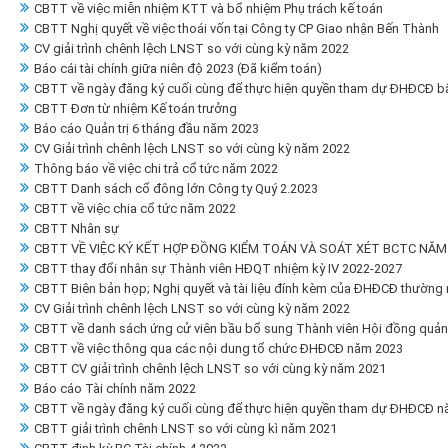
CBTT về việc miễn nhiệm KTT và bổ nhiệm Phụ trách kế toán
CBTT Nghị quyết về việc thoái vốn tại Công ty CP Giao nhận Bến Thành
CV giải trình chênh lệch LNST so với cùng kỳ năm 2022
Báo cái tài chính giữa niên độ 2023 (Đã kiểm toán)
CBTT về ngày đăng ký cuối cùng để thực hiện quyền tham dự ĐHĐCĐ b
CBTT Đơn từ nhiệm Kế toán trưởng
Báo cáo Quản trị 6 tháng đầu năm 2023
CV Giải trình chênh lệch LNST so với cùng kỳ năm 2022
Thông báo về việc chi trả cổ tức năm 2022
CBTT Danh sách cổ đông lớn Công ty Quý 2.2023
CBTT về việc chia cổ tức năm 2022
CBTT Nhân sự
CBTT VỀ VIỆC KÝ KẾT HỢP ĐỒNG KIỂM TOÁN VÀ SOÁT XÉT BCTC NĂM
CBTT thay đổi nhân sự Thành viên HĐQT nhiệm kỳ IV 2022-2027
CBTT Biên bản họp; Nghị quyết và tài liệu đính kèm của ĐHĐCĐ thường
CV Giải trình chênh lệch LNST so với cùng kỳ năm 2022
CBTT về danh sách ứng cử viên bầu bổ sung Thành viên Hội đồng quản tr
CBTT về việc thông qua các nội dung tổ chức ĐHĐCĐ năm 2023
CBTT CV giải trình chênh lệch LNST so với cùng kỳ năm 2021
Báo cáo Tài chính năm 2022
CBTT về ngày đăng ký cuối cùng để thực hiện quyền tham dự ĐHĐCĐ n
CBTT giải trình chênh LNST so với cùng kì năm 2021