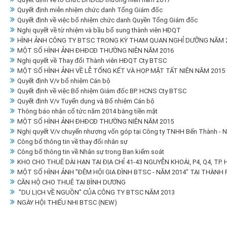
Quyết định miễn nhiệm chức danh Tổng Giám đốc
Quyết định về việc bổ nhiệm chức danh Quyền Tổng Giám đốc
Nghị quyết về từ nhiệm và bầu bổ sung thành viên HĐQT
HÌNH ẢNH CÔNG TY BTSC TRONG KỲ THAM QUAN NGHỈ DƯỠNG NĂM 20
MỘT SỐ HÌNH ẢNH ĐHĐCĐ THƯỜNG NIÊN NĂM 2016
Nghị quyết về Thay đổi Thành viên HĐQT Cty BTSC
MỘT SỐ HÌNH ẢNH VỀ LỄ TỔNG KẾT VÀ HỌP MẶT TẤT NIÊN NĂM 2015
Quyết định V/v bổ nhiệm Cán bộ
Quyết định về việc Bổ nhiệm Giám đốc BP. HCNS Cty BTSC
Quyết định V/v Tuyển dụng và Bổ nhiệm Cán bộ
Thông báo nhận cổ tức năm 2014 bằng tiền mặt
MỘT SỐ HÌNH ẢNH ĐHĐCĐ THƯỜNG NIÊN NĂM 2015
Nghị quyết V/v chuyển nhượng vốn góp tại Công ty TNHH Bến Thành - 
Công bố thông tin về thay đổi nhân sự
Công bố thông tin về Nhân sự trong Ban kiểm soát
KHO CHO THUÊ DÀI HẠN TẠI ĐỊA CHỈ 41-43 NGUYỄN KHOÁI, P4, Q4, TP.
MỘT SỐ HÌNH ẢNH "ĐÊM HỘI GIA ĐÌNH BTSC - NĂM 2014" TẠI THÀNH 
CĂN HỘ CHO THUÊ TẠI BÌNH DƯƠNG
"DU LỊCH VỀ NGUỒN" CỦA CÔNG TY BTSC NĂM 2013
NGÀY HỘI THIẾU NHI BTSC (NEW)