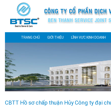
TRANG CHỦ
GIỚI THIỆU
LĨNH VỰC KINH DOANH
CBTT Hồ sơ chấp thuận Hủy Công ty đại c