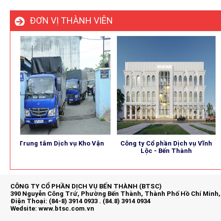
ĐƠN VỊ THÀNH VIÊN
Trung tâm Dịch vụ Kho Vận
Công ty Cổ phần Dịch vụ Vĩnh
BEN
Lộc - Bến Thành
CÔNG TY CỔ PHẦN DỊCH VỤ BẾN THÀNH (BTSC)
390 Nguyễn Công Trứ, Phường Bến Thành, Thành Phố Hồ Chí Minh,
Điện Thoại: (84-8) 3914 0933 . (84.8) 3914 0934
Wedsite:
www.btsc.com.vn