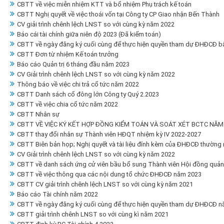
CBTT về việc miễn nhiệm KTT và bổ nhiệm Phụ trách kế toán
CBTT Nghị quyết về việc thoái vốn tại Công ty CP Giao nhận Bến Thành
CV giải trình chênh lệch LNST so với cùng kỳ năm 2022
Báo cái tài chính giữa niên độ 2023 (Đã kiểm toán)
CBTT về ngày đăng ký cuối cùng để thực hiện quyền tham dự ĐHĐCĐ b
CBTT Đơn từ nhiệm Kế toán trưởng
Báo cáo Quản trị 6 tháng đầu năm 2023
CV Giải trình chênh lệch LNST so với cùng kỳ năm 2022
Thông báo về việc chi trả cổ tức năm 2022
CBTT Danh sách cổ đông lớn Công ty Quý 2.2023
CBTT về việc chia cổ tức năm 2022
CBTT Nhân sự
CBTT VỀ VIỆC KÝ KẾT HỢP ĐỒNG KIỂM TOÁN VÀ SOÁT XÉT BCTC NĂM
CBTT thay đổi nhân sự Thành viên HĐQT nhiệm kỳ IV 2022-2027
CBTT Biên bản họp; Nghị quyết và tài liệu đính kèm của ĐHĐCĐ thường
CV Giải trình chênh lệch LNST so với cùng kỳ năm 2022
CBTT về danh sách ứng cử viên bầu bổ sung Thành viên Hội đồng quản tr
CBTT về việc thông qua các nội dung tổ chức ĐHĐCĐ năm 2023
CBTT CV giải trình chênh lệch LNST so với cùng kỳ năm 2021
Báo cáo Tài chính năm 2022
CBTT về ngày đăng ký cuối cùng để thực hiện quyền tham dự ĐHĐCĐ n
CBTT giải trình chênh LNST so với cùng kì năm 2021