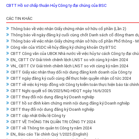
CBTT Hồ sơ chấp thuận Hủy Công ty đại chúng của BSC
CÁC TIN KHÁC
Thông báo về việc nhận Giấy chứng nhận sở hữu cổ phần (Lần 2)
Thông báo về ngày đăng ký cuối cùng chốt Danh sách cổ đông tham d
Thông báo về việc nhận Giấy chứng nhận sở hữu cổ phần Phổ thông - M
Công văn của VSDC về hủy đăng ký chứng khoản Cty BTSC
CBTT Công văn của UBCK Nhà nước về việc hủy tư cách Công ty đại ch
EN_ CBTT CV Giải trình chênh lệch LNST so với cùng kỳ năm 2024
VN_ CBTT CV Giải trình chênh lệch LNST so với cùng kỳ năm 2024
CBTT Giấy xác nhận thay dổi nội dung đăng kinh doanh của Công ty
CBTT ngày đăng ký cuối cùng để thực hiện quyền nhận cổ tức 2024
CBTT về việc ký Hợp đồng với Công ty kiểm toán thực hiện báo tài chín
CBTT Nghị quyết số 06/2025/NQ-HĐQT ngày 16/6/2025
CBTT thay đổi nội dung đăng ký Doanh nghiệp
CBTT hồ sơ đính kèm chứng minh nội dung đăng ký Doanh nghiệp
CBTT thay đổi nội dung đăng ký Doanh nghiệp
CBTT cập nhật Điều lệ Công ty
CBTT VỀ THÔNG TIN QUẢN TRỊ CÔNG TY 2024
CBTT về Thông tin quản trị Công ty năm 2024
EN_ Báo cáo Tài chính Quý 1/2025 (English)