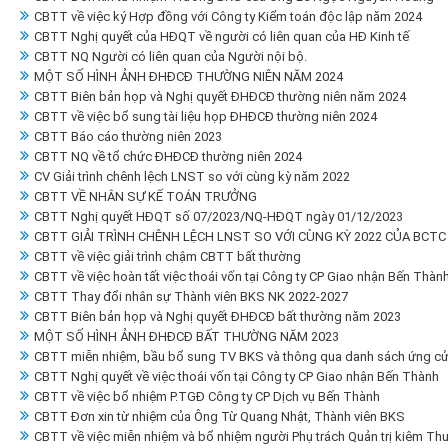
CBTT về việc ký Hợp đồng với Công ty Kiểm toán độc lập năm 2024
CBTT Nghị quyết của HĐQT về người có liên quan của HĐ Kinh tế
CBTT NQ Người có liên quan của Người nội bộ.
MỘT SỐ HÌNH ẢNH ĐHĐCĐ THƯỜNG NIÊN NĂM 2024
CBTT Biên bản họp và Nghị quyết ĐHĐCĐ thường niên năm 2024
CBTT về việc bổ sung tài liệu họp ĐHĐCĐ thường niên 2024
CBTT Báo cáo thường niên 2023
CBTT NQ về tổ chức ĐHĐCĐ thường niên 2024
CV Giải trình chênh lệch LNST so với cùng kỳ năm 2022
CBTT VỀ NHÂN SỰ KẾ TOÁN TRƯỞNG
CBTT Nghị quyết HĐQT số 07/2023/NQ-HĐQT ngày 01/12/2023
CBTT GIẢI TRÌNH CHÊNH LỆCH LNST SO VỚI CÙNG KỲ 2022 CỦA BCTC 
CBTT về việc giải trình chậm CBTT bất thường
CBTT về việc hoàn tất việc thoái vốn tại Công ty CP Giao nhận Bến Thàn
CBTT Thay đổi nhân sự Thành viên BKS NK 2022-2027
CBTT Biên bản họp và Nghị quyết ĐHĐCĐ bất thường năm 2023
MỘT SỐ HÌNH ẢNH ĐHĐCĐ BẤT THƯỜNG NĂM 2023
CBTT miễn nhiệm, bầu bổ sung TV BKS và thông qua danh sách ứng cử
CBTT Nghị quyết về việc thoái vốn tại Công ty CP Giao nhận Bến Thành
CBTT về việc bổ nhiệm P.TGĐ Công ty CP Dịch vụ Bến Thành
CBTT Đơn xin từ nhiệm của Ông Từ Quang Nhật, Thành viên BKS
CBTT về việc miễn nhiệm và bổ nhiệm người Phụ trách Quản trị kiêm Thư