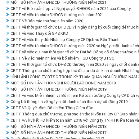
MỘT SỐ HÌNH ẢNH ĐHĐCĐ THƯỜNG NIÊN NĂM 2021
CBTT về Biên bản họp và Nghị quyết ĐHĐCĐ năm 2021 của Công ty
CBTT về việc tổ chức ĐHĐCĐ thường niên năm 2021
CBTT Về Báo cáo thường niên năm 2020
CBTT về thời gian tổ chức ĐHĐCĐ và Ngày đăng ký cuối cùng để thực 
CBTT về việc Thay đổi GP ĐKKD
CBTT về việc thay đổi Nhân sự Công ty CP Dịch vụ Bến Thành
CBTT về việc tổ chức ĐHĐCĐ thường niên 2020 và Ngày chốt danh sách
CBTT về việc gia hạn thời gian tổ chức Đại hội Đồng cổ đông thường ni
CBTT Về việc miễn nhiệm và bổ nhiệm TGĐ Công ty BTSC
CBTT về thời gian tổ chức ĐHĐCĐ thường niên 2020 và ngày chốt danh 
CBTT Thông qua chủ trương hợp tác đầu tư dự án kinh doanh Nhà hàng t
HÌNH ẢNH CÔNG TY BTSC TRONG KỲ THAM QUAN NGHỈ DƯỠNG NĂM 20
MỘT SỐ HÌNH ẢNH HỘI NGHỊ NGƯỜI LAO ĐỘNG NĂM 2019
MỘT SỐ HÌNH ẢNH ĐHĐCĐ THƯỜNG NIÊN NĂM 2019
CBTT vê việc Miễn nhiệm và Bổ nhiệm Kế toán trưởng Công ty CP Dịch 
Công bố thông tin về ngày chốt danh sách tham dự cổ đông 2019
CBTT Và Quyết định Bổ nhiệm Tổng Giám đốc
CBTT Thông qua chủ trương, phương án thoái vốn tại Cty CP Giao nhận
CBTT v/v ký kết HĐ kiểm toán năm 2018 với Công ty TNHH Kiểm toán và
MỘT SỐ HÌNH ẢNH ĐHĐCĐ THƯỜNG NIÊN NĂM 2018
MỘT SỐ HÌNH ẢNH ĐHĐCĐ THƯỜNG NIÊN NĂM 2017
Quyết định về tổ chức ĐHĐCĐ thường niên năm 2017