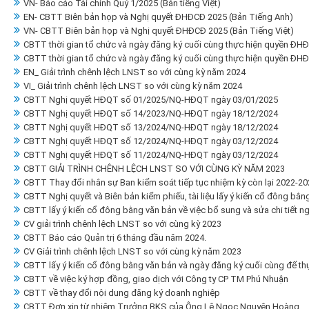
VN- Báo cáo Tài chính Quý 1/2025 (Bản tiếng Việt)
EN- CBTT Biên bản họp và Nghị quyết ĐHĐCĐ 2025 (Bản Tiếng Anh)
VN- CBTT Biên bản họp và Nghị quyết ĐHĐCĐ 2025 (Bản Tiếng Việt)
CBTT thời gian tổ chức và ngày đăng ký cuối cùng thực hiện quyền ĐH
CBTT thời gian tổ chức và ngày đăng ký cuối cùng thực hiện quyền ĐH
EN_ Giải trình chênh lệch LNST so với cùng kỳ năm 2024
VI_ Giải trình chênh lệch LNST so với cùng kỳ năm 2024
CBTT Nghị quyết HĐQT số 01/2025/NQ-HĐQT ngày 03/01/2025
CBTT Nghị quyết HĐQT số 14/2023/NQ-HĐQT ngày 18/12/2024
CBTT Nghị quyết HĐQT số 13/2024/NQ-HĐQT ngày 18/12/2024
CBTT Nghị quyết HĐQT số 12/2024/NQ-HĐQT ngày 03/12/2024
CBTT Nghị quyết HĐQT số 11/2024/NQ-HĐQT ngày 03/12/2024
CBTT GIẢI TRÌNH CHÊNH LỆCH LNST SO VỚI CÙNG KỲ NĂM 2023
CBTT Thay đổi nhân sự Ban kiểm soát tiếp tục nhiệm kỳ còn lại 2022-20
CBTT Nghị quyết và Biên bản kiểm phiếu, tài liệu lấy ý kiến cổ đông bằn
CBTT lấy ý kiến cổ đông bằng văn bản về việc bổ sung và sửa chi tiết 
CV giải trình chênh lệch LNST so với cùng kỳ 2023
CBTT Báo cáo Quản trị 6 tháng đầu năm 2024.
CV Giải trình chênh lệch LNST so với cùng kỳ năm 2023
CBTT lấy ý kiến cổ đông bằng văn bản và ngày đăng ký cuối cùng để thự
CBTT về việc ký hợp đồng, giao dịch với Công ty CP TM Phú Nhuận
CBTT về thay đổi nội dung đăng ký doanh nghiệp
CBTT Đơn xin từ nhiệm Trưởng BKS của Ông Lê Ngọc Nguyên Hoàng