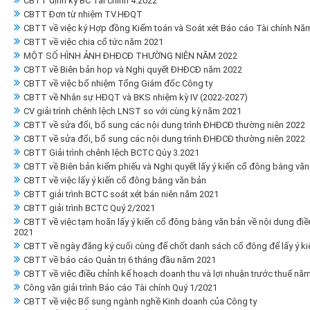
CBTT định kỳ BC Tài chính 4.2022
CBTT Đơn từ nhiệm TV.HĐQT
CBTT về việc ký Hợp đồng Kiểm toán và Soát xét Báo cáo Tài chính Nă
CBTT về việc chia cổ tức năm 2021
MỘT SỐ HÌNH ẢNH ĐHĐCĐ THƯỜNG NIÊN NĂM 2022
CBTT về Biên bản họp và Nghị quyết ĐHĐCĐ năm 2022
CBTT về việc bổ nhiệm Tổng Giám đốc Công ty
CBTT về Nhân sự HĐQT và BKS nhiệm kỳ IV (2022-2027)
CV giải trình chênh lệch LNST so với cùng kỳ năm 2021
CBTT về sửa đổi, bổ sung các nội dung trình ĐHĐCĐ thường niên 2022
CBTT về sửa đổi, bổ sung các nội dung trình ĐHĐCĐ thường niên 2022
CBTT Giải trình chênh lệch BCTC Qúy 3.2021
CBTT về Biên bản kiểm phiếu và Nghị quyết lấy ý kiến cổ đông bằng văn
CBTT về việc lấy ý kiến cổ đông bằng văn bản
CBTT giải trình BCTC soát xét bán niên năm 2021
CBTT giải trình BCTC Quý 2/2021
CBTT về việc tạm hoãn lấy ý kiến cổ đông bằng văn bản về nội dung điề
2021
CBTT về ngày đăng ký cuối cùng để chốt danh sách cổ đông để lấy ý k
CBTT về báo cáo Quản trị 6 tháng đầu năm 2021
CBTT về việc điều chỉnh kế hoạch doanh thu và lợi nhuận trước thuế nă
Công văn giải trình Báo cáo Tài chính Quý 1/2021
CBTT về việc Bổ sung ngành nghề Kinh doanh của Công ty