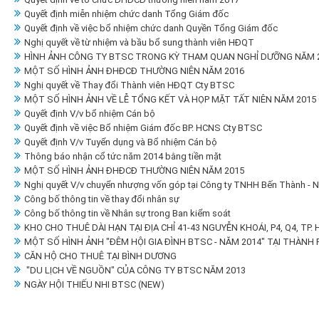
Quyết định miễn nhiệm chức danh Tổng Giám đốc
Quyết định về việc bổ nhiệm chức danh Quyền Tổng Giám đốc
Nghị quyết về từ nhiệm và bầu bổ sung thành viên HĐQT
HÌNH ẢNH CÔNG TY BTSC TRONG KỲ THAM QUAN NGHỈ DƯỠNG NĂM 20
MỘT SỐ HÌNH ẢNH ĐHĐCĐ THƯỜNG NIÊN NĂM 2016
Nghị quyết về Thay đổi Thành viên HĐQT Cty BTSC
MỘT SỐ HÌNH ẢNH VỀ LỄ TỔNG KẾT VÀ HỌP MẶT TẤT NIÊN NĂM 2015
Quyết định V/v bổ nhiệm Cán bộ
Quyết định về việc Bổ nhiệm Giám đốc BP. HCNS Cty BTSC
Quyết định V/v Tuyển dụng và Bổ nhiệm Cán bộ
Thông báo nhận cổ tức năm 2014 bằng tiền mặt
MỘT SỐ HÌNH ẢNH ĐHĐCĐ THƯỜNG NIÊN NĂM 2015
Nghị quyết V/v chuyển nhượng vốn góp tại Công ty TNHH Bến Thành - 
Công bố thông tin về thay đổi nhân sự
Công bố thông tin về Nhân sự trong Ban kiểm soát
KHO CHO THUÊ DÀI HẠN TẠI ĐỊA CHỈ 41-43 NGUYỄN KHOÁI, P4, Q4, TP.
MỘT SỐ HÌNH ẢNH "ĐÊM HỘI GIA ĐÌNH BTSC - NĂM 2014" TẠI THÀNH 
CĂN HỘ CHO THUÊ TẠI BÌNH DƯƠNG
"DU LỊCH VỀ NGUỒN" CỦA CÔNG TY BTSC NĂM 2013
NGÀY HỘI THIẾU NHI BTSC (NEW)