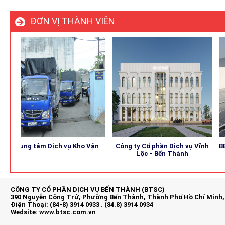
ĐƠN VỊ THÀNH VIÊN
Trung tâm Dịch vụ Kho Vận
Công ty Cổ phần Dịch vụ Vĩnh
BENTH
Lộc - Bến Thành
CÔNG TY CỔ PHẦN DỊCH VỤ BẾN THÀNH (BTSC)
390 Nguyễn Công Trứ, Phường Bến Thành, Thành Phố Hồ Chí Minh,
Điện Thoại: (84-8) 3914 0933 . (84.8) 3914 0934
Wedsite:
www.btsc.com.vn