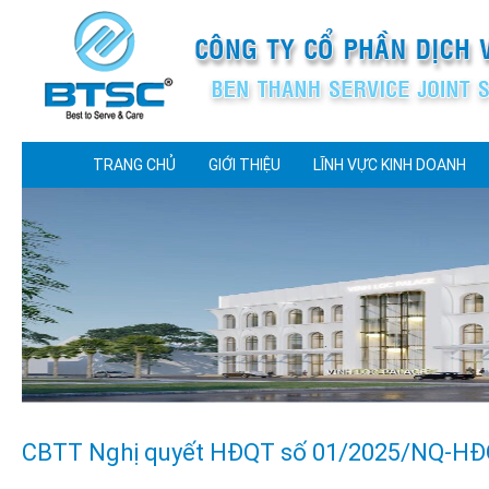
TRANG CHỦ
GIỚI THIỆU
LĨNH VỰC KINH DOANH
CBTT Nghị quyết HĐQT số 01/2025/NQ-HĐ