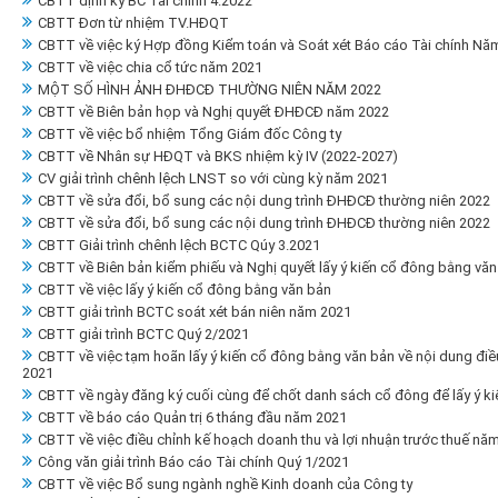
CBTT định kỳ BC Tài chính 4.2022
CBTT Đơn từ nhiệm TV.HĐQT
CBTT về việc ký Hợp đồng Kiểm toán và Soát xét Báo cáo Tài chính Nă
CBTT về việc chia cổ tức năm 2021
MỘT SỐ HÌNH ẢNH ĐHĐCĐ THƯỜNG NIÊN NĂM 2022
CBTT về Biên bản họp và Nghị quyết ĐHĐCĐ năm 2022
CBTT về việc bổ nhiệm Tổng Giám đốc Công ty
CBTT về Nhân sự HĐQT và BKS nhiệm kỳ IV (2022-2027)
CV giải trình chênh lệch LNST so với cùng kỳ năm 2021
CBTT về sửa đổi, bổ sung các nội dung trình ĐHĐCĐ thường niên 2022
CBTT về sửa đổi, bổ sung các nội dung trình ĐHĐCĐ thường niên 2022
CBTT Giải trình chênh lệch BCTC Qúy 3.2021
CBTT về Biên bản kiểm phiếu và Nghị quyết lấy ý kiến cổ đông bằng văn
CBTT về việc lấy ý kiến cổ đông bằng văn bản
CBTT giải trình BCTC soát xét bán niên năm 2021
CBTT giải trình BCTC Quý 2/2021
CBTT về việc tạm hoãn lấy ý kiến cổ đông bằng văn bản về nội dung điề
2021
CBTT về ngày đăng ký cuối cùng để chốt danh sách cổ đông để lấy ý k
CBTT về báo cáo Quản trị 6 tháng đầu năm 2021
CBTT về việc điều chỉnh kế hoạch doanh thu và lợi nhuận trước thuế nă
Công văn giải trình Báo cáo Tài chính Quý 1/2021
CBTT về việc Bổ sung ngành nghề Kinh doanh của Công ty