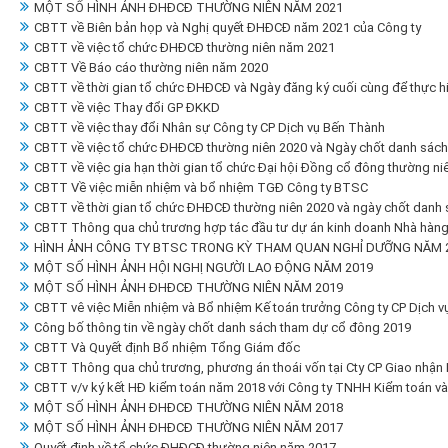
MỘT SỐ HÌNH ẢNH ĐHĐCĐ THƯỜNG NIÊN NĂM 2021
CBTT về Biên bản họp và Nghị quyết ĐHĐCĐ năm 2021 của Công ty
CBTT về việc tổ chức ĐHĐCĐ thường niên năm 2021
CBTT Về Báo cáo thường niên năm 2020
CBTT về thời gian tổ chức ĐHĐCĐ và Ngày đăng ký cuối cùng để thực 
CBTT về việc Thay đổi GP ĐKKD
CBTT về việc thay đổi Nhân sự Công ty CP Dịch vụ Bến Thành
CBTT về việc tổ chức ĐHĐCĐ thường niên 2020 và Ngày chốt danh sách
CBTT về việc gia hạn thời gian tổ chức Đại hội Đồng cổ đông thường ni
CBTT Về việc miễn nhiệm và bổ nhiệm TGĐ Công ty BTSC
CBTT về thời gian tổ chức ĐHĐCĐ thường niên 2020 và ngày chốt danh 
CBTT Thông qua chủ trương hợp tác đầu tư dự án kinh doanh Nhà hàng t
HÌNH ẢNH CÔNG TY BTSC TRONG KỲ THAM QUAN NGHỈ DƯỠNG NĂM 20
MỘT SỐ HÌNH ẢNH HỘI NGHỊ NGƯỜI LAO ĐỘNG NĂM 2019
MỘT SỐ HÌNH ẢNH ĐHĐCĐ THƯỜNG NIÊN NĂM 2019
CBTT vê việc Miễn nhiệm và Bổ nhiệm Kế toán trưởng Công ty CP Dịch 
Công bố thông tin về ngày chốt danh sách tham dự cổ đông 2019
CBTT Và Quyết định Bổ nhiệm Tổng Giám đốc
CBTT Thông qua chủ trương, phương án thoái vốn tại Cty CP Giao nhận
CBTT v/v ký kết HĐ kiểm toán năm 2018 với Công ty TNHH Kiểm toán và
MỘT SỐ HÌNH ẢNH ĐHĐCĐ THƯỜNG NIÊN NĂM 2018
MỘT SỐ HÌNH ẢNH ĐHĐCĐ THƯỜNG NIÊN NĂM 2017
Quyết định về tổ chức ĐHĐCĐ thường niên năm 2017