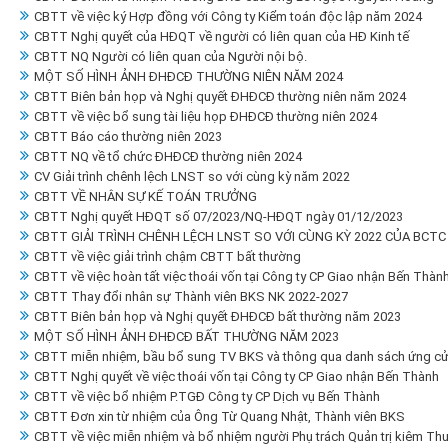
CBTT về việc ký Hợp đồng với Công ty Kiểm toán độc lập năm 2024
CBTT Nghị quyết của HĐQT về người có liên quan của HĐ Kinh tế
CBTT NQ Người có liên quan của Người nội bộ.
MỘT SỐ HÌNH ẢNH ĐHĐCĐ THƯỜNG NIÊN NĂM 2024
CBTT Biên bản họp và Nghị quyết ĐHĐCĐ thường niên năm 2024
CBTT về việc bổ sung tài liệu họp ĐHĐCĐ thường niên 2024
CBTT Báo cáo thường niên 2023
CBTT NQ về tổ chức ĐHĐCĐ thường niên 2024
CV Giải trình chênh lệch LNST so với cùng kỳ năm 2022
CBTT VỀ NHÂN SỰ KẾ TOÁN TRƯỞNG
CBTT Nghị quyết HĐQT số 07/2023/NQ-HĐQT ngày 01/12/2023
CBTT GIẢI TRÌNH CHÊNH LỆCH LNST SO VỚI CÙNG KỲ 2022 CỦA BCTC 
CBTT về việc giải trình chậm CBTT bất thường
CBTT về việc hoàn tất việc thoái vốn tại Công ty CP Giao nhận Bến Thàn
CBTT Thay đổi nhân sự Thành viên BKS NK 2022-2027
CBTT Biên bản họp và Nghị quyết ĐHĐCĐ bất thường năm 2023
MỘT SỐ HÌNH ẢNH ĐHĐCĐ BẤT THƯỜNG NĂM 2023
CBTT miễn nhiệm, bầu bổ sung TV BKS và thông qua danh sách ứng cử
CBTT Nghị quyết về việc thoái vốn tại Công ty CP Giao nhận Bến Thành
CBTT về việc bổ nhiệm P.TGĐ Công ty CP Dịch vụ Bến Thành
CBTT Đơn xin từ nhiệm của Ông Từ Quang Nhật, Thành viên BKS
CBTT về việc miễn nhiệm và bổ nhiệm người Phụ trách Quản trị kiêm Thư