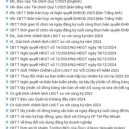
EN_ Báo cáo Tài chính Quý 1/2025 (English)
VN- Báo cáo Tài chính Quý 1/2025 (Bản tiếng Việt)
EN- CBTT Biên bản họp và Nghị quyết ĐHĐCĐ 2025 (Bản Tiếng Anh)
VN- CBTT Biên bản họp và Nghị quyết ĐHĐCĐ 2025 (Bản Tiếng Việt)
CBTT thời gian tổ chức và ngày đăng ký cuối cùng thực hiện quyền ĐH
CBTT thời gian tổ chức và ngày đăng ký cuối cùng thực hiện quyền ĐH
EN_ Giải trình chênh lệch LNST so với cùng kỳ năm 2024
VI_ Giải trình chênh lệch LNST so với cùng kỳ năm 2024
CBTT Nghị quyết HĐQT số 14/2023/NQ-HĐQT ngày 18/12/2024
CBTT Nghị quyết HĐQT số 13/2024/NQ-HĐQT ngày 18/12/2024
CBTT Nghị quyết HĐQT số 12/2024/NQ-HĐQT ngày 03/12/2024
CBTT Nghị quyết HĐQT số 11/2024/NQ-HĐQT ngày 03/12/2024
CBTT GIẢI TRÌNH CHÊNH LỆCH LNST SO VỚI CÙNG KỲ NĂM 2023
CBTT Thay đổi nhân sự Ban kiểm soát tiếp tục nhiệm kỳ còn lại 2022-20
CBTT Nghị quyết và Biên bản kiểm phiếu, tài liệu lấy ý kiến cổ đông bằn
CBTT lấy ý kiến cổ đông bằng văn bản về việc bổ sung và sửa chi tiết 
CV giải trình chênh lệch LNST so với cùng kỳ 2023
CBTT Báo cáo Quản trị 6 tháng đầu năm 2024.
CV Giải trình chênh lệch LNST so với cùng kỳ năm 2023
CBTT lấy ý kiến cổ đông bằng văn bản và ngày đăng ký cuối cùng để thự
CBTT về việc ký hợp đồng, giao dịch với Công ty CP TM Phú Nhuận
CBTT về thay đổi nội dung đăng ký doanh nghiệp
CBTT Đơn xin từ nhiệm Trưởng BKS của Ông Lê Ngọc Nguyên Hoàng