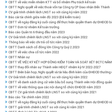
CBTT về việc miễn nhiệm KTT và bổ nhiệm Phụ trách kế toán
CBTT Nghị quyết về việc thoái vốn tại Công ty CP Giao nhận Bến Thành
CV giải trình chênh lệch LNST so với cùng kỳ năm 2022
Báo cái tài chính giữa niên độ 2023 (Đã kiểm toán)
CBTT về ngày đăng ký cuối cùng để thực hiện quyền tham dự ĐHĐCĐ b
CBTT Đơn từ nhiệm Kế toán trưởng
Báo cáo Quản trị 6 tháng đầu năm 2023
CV Giải trình chênh lệch LNST so với cùng kỳ năm 2022
Thông báo về việc chi trả cổ tức năm 2022
CBTT Danh sách cổ đông lớn Công ty Quý 2.2023
CBTT về việc chia cổ tức năm 2022
CBTT Nhân sự
CBTT VỀ VIỆC KÝ KẾT HỢP ĐỒNG KIỂM TOÁN VÀ SOÁT XÉT BCTC NĂM
CBTT thay đổi nhân sự Thành viên HĐQT nhiệm kỳ IV 2022-2027
CBTT Biên bản họp; Nghị quyết và tài liệu đính kèm của ĐHĐCĐ thường
CV Giải trình chênh lệch LNST so với cùng kỳ năm 2022
CBTT về danh sách ứng cử viên bầu bổ sung Thành viên Hội đồng quản tr
CBTT về việc thông qua các nội dung tổ chức ĐHĐCĐ năm 2023
CBTT CV giải trình chênh lệch LNST so với cùng kỳ năm 2021
Báo cáo Tài chính năm 2022
CBTT về ngày đăng ký cuối cùng để thực hiện quyền tham dự ĐHĐCĐ n
CBTT giải trình chênh LNST so với cùng kì năm 2021