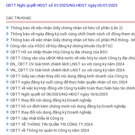
CBTT Nghị quyết HĐQT số 01/2025/NQ-HĐQT ngày 03/01/2025
CÁC TIN KHÁC
Thông báo về việc nhận Giấy chứng nhận sở hữu cổ phần (Lần 2)
Thông báo về ngày đăng ký cuối cùng chốt Danh sách cổ đông tham d
Thông báo về việc nhận Giấy chứng nhận sở hữu cổ phần Phổ thông - M
Công văn của VSDC về hủy đăng ký chứng khoản Cty BTSC
CBTT Hồ sơ chấp thuận Hủy Công ty đại chúng của BSC
CBTT Công văn của UBCK Nhà nước về việc hủy tư cách Công ty đại ch
EN_ CBTT CV Giải trình chênh lệch LNST so với cùng kỳ năm 2024
VN_ CBTT CV Giải trình chênh lệch LNST so với cùng kỳ năm 2024
CBTT Giấy xác nhận thay dổi nội dung đăng kinh doanh của Công ty
CBTT ngày đăng ký cuối cùng để thực hiện quyền nhận cổ tức 2024
CBTT về việc ký Hợp đồng với Công ty kiểm toán thực hiện báo tài chín
CBTT Nghị quyết số 06/2025/NQ-HĐQT ngày 16/6/2025
CBTT thay đổi nội dung đăng ký Doanh nghiệp
CBTT hồ sơ đính kèm chứng minh nội dung đăng ký Doanh nghiệp
CBTT thay đổi nội dung đăng ký Doanh nghiệp
CBTT cập nhật Điều lệ Công ty
CBTT VỀ THÔNG TIN QUẢN TRỊ CÔNG TY 2024
CBTT về Thông tin quản trị Công ty năm 2024