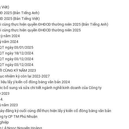
 Việt)
Đ 2025 (Bản Tiếng Anh)
Đ 2025 (Bản Tiếng Việt)
ối cùng thực hiện quyền ĐHĐCĐ thường niên 2025 (Bản Tiếng Anh)
ối cùng thực hiện quyền ĐHĐCĐ thường niên 2025
 kỳ năm 2024
kỳ năm 2024
QT ngày 03/01/2025
QT ngày 18/12/2024
QT ngày 03/12/2024
QT ngày 03/12/2024
ỚI CÙNG KỲ NĂM 2023
ục nhiệm kỳ còn lại 2022-2027
 liệu lấy ý kiến cổ đông bằng văn bản 2024
ệc bổ sung và sửa chi tiết ngành nghề kinh doanh của Công ty
ỳ 2023
4.
kỳ năm 2023
ày đăng ký cuối cùng để thực hiện lấy ý kiến cổ đông bằng văn bản
ông ty CP TM Phú Nhuận
ghiệp
ng Lê Ngọc Nguyên Hoàng