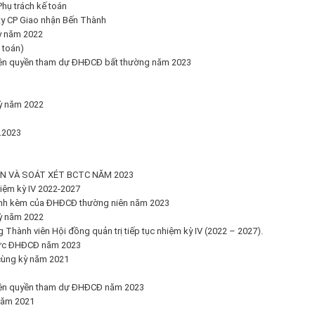
hụ trách kế toán
 ty CP Giao nhận Bến Thành
kỳ năm 2022
 toán)
iện quyền tham dự ĐHĐCĐ bất thường năm 2023
kỳ năm 2022
.2023
ÁN VÀ SOÁT XÉT BCTC NĂM 2023
iệm kỳ IV 2022-2027
 đính kèm của ĐHĐCĐ thường niên năm 2023
kỳ năm 2022
Thành viên Hội đồng quản trị tiếp tục nhiệm kỳ IV (2022 – 2027).
hức ĐHĐCĐ năm 2023
 cùng kỳ năm 2021
hiện quyền tham dự ĐHĐCĐ năm 2023
 năm 2021