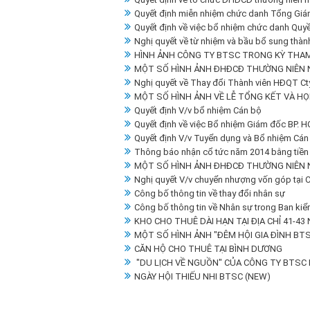
Quyết định miễn nhiệm chức danh Tổng Gi
Quyết định về việc bổ nhiệm chức danh Qu
Nghị quyết về từ nhiệm và bầu bổ sung thà
HÌNH ẢNH CÔNG TY BTSC TRONG KỲ THAM
MỘT SỐ HÌNH ẢNH ĐHĐCĐ THƯỜNG NIÊN 
Nghị quyết về Thay đổi Thành viên HĐQT C
MỘT SỐ HÌNH ẢNH VỀ LỄ TỔNG KẾT VÀ HỌ
Quyết định V/v bổ nhiệm Cán bộ
Quyết định về việc Bổ nhiệm Giám đốc BP. 
Quyết định V/v Tuyển dụng và Bổ nhiệm Cán
Thông báo nhận cổ tức năm 2014 bằng tiền
MỘT SỐ HÌNH ẢNH ĐHĐCĐ THƯỜNG NIÊN 
Nghị quyết V/v chuyển nhượng vốn góp tại
Công bố thông tin về thay đổi nhân sự
Công bố thông tin về Nhân sự trong Ban kiể
KHO CHO THUÊ DÀI HẠN TẠI ĐỊA CHỈ 41-43 
MỘT SỐ HÌNH ẢNH "ĐÊM HỘI GIA ĐÌNH BTS
CĂN HỘ CHO THUÊ TẠI BÌNH DƯƠNG
"DU LỊCH VỀ NGUỒN" CỦA CÔNG TY BTSC 
NGÀY HỘI THIẾU NHI BTSC (NEW)