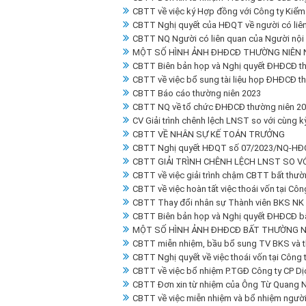
CBTT về việc ký Hợp đồng với Công ty Kiểm
CBTT Nghị quyết của HĐQT về người có liên
CBTT NQ Người có liên quan của Người nội 
MỘT SỐ HÌNH ẢNH ĐHĐCĐ THƯỜNG NIÊN 
CBTT Biên bản họp và Nghị quyết ĐHĐCĐ t
CBTT về việc bổ sung tài liệu họp ĐHĐCĐ t
CBTT Báo cáo thường niên 2023
CBTT NQ về tổ chức ĐHĐCĐ thường niên 2
CV Giải trình chênh lệch LNST so với cùng 
CBTT VỀ NHÂN SỰ KẾ TOÁN TRƯỞNG
CBTT Nghị quyết HĐQT số 07/2023/NQ-HĐ
CBTT GIẢI TRÌNH CHÊNH LỆCH LNST SO VỚ
CBTT về việc giải trình chậm CBTT bất thư
CBTT về việc hoàn tất việc thoái vốn tại Cô
CBTT Thay đổi nhân sự Thành viên BKS NK
CBTT Biên bản họp và Nghị quyết ĐHĐCĐ b
MỘT SỐ HÌNH ẢNH ĐHĐCĐ BẤT THƯỜNG N
CBTT miễn nhiệm, bầu bổ sung TV BKS và t
CBTT Nghị quyết về việc thoái vốn tại Công
CBTT về việc bổ nhiệm P.TGĐ Công ty CP Dị
CBTT Đơn xin từ nhiệm của Ông Từ Quang N
CBTT về việc miễn nhiệm và bổ nhiệm người 