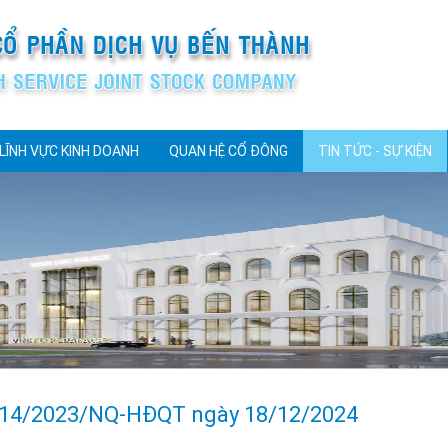
LĨNH VỰC KINH DOANH
QUAN HỆ CỔ ĐÔNG
TIN TỨC - SỰ KIỆN
 14/2023/NQ-HĐQT ngày 18/12/2024