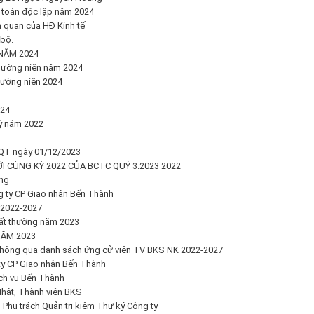
 toán độc lập năm 2024
 quan của HĐ Kinh tế
bộ.
NĂM 2024
hường niên năm 2024
hường niên 2024
024
kỳ năm 2022
QT ngày 01/12/2023
I CÙNG KỲ 2022 CỦA BCTC QUÝ 3.2023 2022
ờng
ng ty CP Giao nhận Bến Thành
 2022-2027
ất thường năm 2023
ĂM 2023
hông qua danh sách ứng cử viên TV BKS NK 2022-2027
 ty CP Giao nhận Bến Thành
ch vụ Bến Thành
hật, Thành viên BKS
Phụ trách Quản trị kiêm Thư ký Công ty