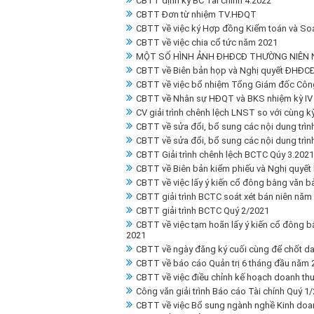
CBTT định kỳ BC Tài chính 4.2022
CBTT Đơn từ nhiệm TV.HĐQT
CBTT về việc ký Hợp đồng Kiểm toán và Soá
CBTT về việc chia cổ tức năm 2021
MỘT SỐ HÌNH ẢNH ĐHĐCĐ THƯỜNG NIÊN 
CBTT về Biên bản họp và Nghị quyết ĐHĐC
CBTT về việc bổ nhiệm Tổng Giám đốc Công
CBTT về Nhân sự HĐQT và BKS nhiệm kỳ IV 
CV giải trình chênh lệch LNST so với cùng 
CBTT về sửa đổi, bổ sung các nội dung trì
CBTT về sửa đổi, bổ sung các nội dung trì
CBTT Giải trình chênh lệch BCTC Qúy 3.2021
CBTT về Biên bản kiểm phiếu và Nghị quyết 
CBTT về việc lấy ý kiến cổ đông bằng văn b
CBTT giải trình BCTC soát xét bán niên năm
CBTT giải trình BCTC Quý 2/2021
CBTT về việc tạm hoãn lấy ý kiến cổ đông b
2021
CBTT về ngày đăng ký cuối cùng để chốt da
CBTT về báo cáo Quản trị 6 tháng đầu năm 
CBTT về việc điều chỉnh kế hoạch doanh thu
Công văn giải trình Báo cáo Tài chính Quý 1
CBTT về việc Bổ sung ngành nghề Kinh doa