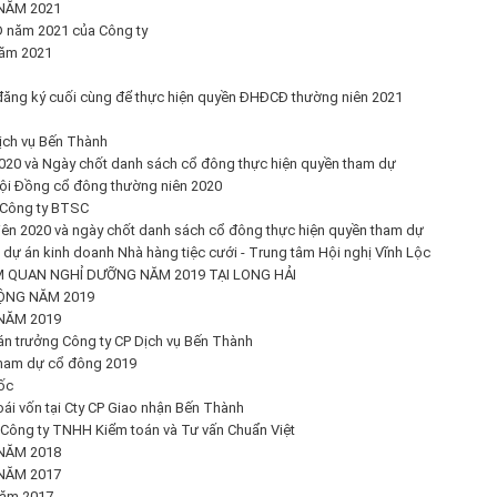
NĂM 2021
 năm 2021 của Công ty
năm 2021
đăng ký cuối cùng để thực hiện quyền ĐHĐCĐ thường niên 2021
ịch vụ Bến Thành
020 và Ngày chốt danh sách cổ đông thực hiện quyền tham dự
 hội Đồng cổ đông thường niên 2020
 Công ty BTSC
ên 2020 và ngày chốt danh sách cổ đông thực hiện quyền tham dự
ự án kinh doanh Nhà hàng tiệc cưới - Trung tâm Hội nghị Vĩnh Lộc
 QUAN NGHỈ DƯỠNG NĂM 2019 TẠI LONG HẢI
ỘNG NĂM 2019
NĂM 2019
án trưởng Công ty CP Dịch vụ Bến Thành
tham dự cổ đông 2019
ốc
i vốn tại Cty CP Giao nhận Bến Thành
 Công ty TNHH Kiểm toán và Tư vấn Chuẩn Việt
NĂM 2018
NĂM 2017
năm 2017