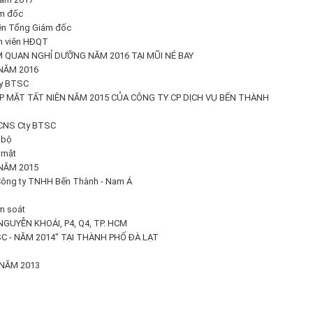
ám đốc
yền Tổng Giám đốc
nh viên HĐQT
 QUAN NGHỈ DƯỠNG NĂM 2016 TẠI MŨI NÉ BAY
NĂM 2016
ty BTSC
P MẶT TẤT NIÊN NĂM 2015 CỦA CÔNG TY CP DỊCH VỤ BẾN THÀNH
HCNS Cty BTSC
 bộ
 mặt
NĂM 2015
 Công ty TNHH Bến Thành - Nam Á
m soát
NGUYỄN KHOÁI, P4, Q4, TP. HCM
C - NĂM 2014" TẠI THÀNH PHỐ ĐÀ LẠT
NĂM 2013