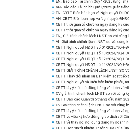
EN_ Báo cáo Tài chính Quý 1/2025 (English)
VN- Báo cáo Tài chính Quý 1/2025 (Bản tiếng
EN- CBTT Biên bản họp và Nghị quyết ĐHĐC
VN- CBTT Biên bản họp và Nghị quyết ĐHĐC
CBTT thời gian tổ chức và ngày đăng ký cu
CBTT thời gian tổ chức và ngày đăng ký cu
EN_ Giải trình chênh lệch LNST so với cùng
VI_ Giải trình chênh lệch LNST so với cùng 
CBTT Nghị quyết HĐQT số 01/2025/NQ-HĐ
CBTT Nghị quyết HĐQT số 13/2024/NQ-HĐ
CBTT Nghị quyết HĐQT số 12/2024/NQ-HĐ
CBTT Nghị quyết HĐQT số 11/2024/NQ-HĐ
CBTT GIẢI TRÌNH CHÊNH LỆCH LNST SO V
CBTT Thay đổi nhân sự Ban kiểm soát tiếp t
CBTT Nghị quyết và Biên bản kiểm phiếu, tài
CBTT lấy ý kiến cổ đông bằng văn bản về vi
CV giải trình chênh lệch LNST so với cùng k
CBTT Báo cáo Quản trị 6 tháng đầu năm 202
CV Giải trình chênh lệch LNST so với cùng 
CBTT lấy ý kiến cổ đông bằng văn bản và ng
CBTT về việc ký hợp đồng, giao dịch với C
CBTT về thay đổi nội dung đăng ký doanh n
CBTT Đơn xin từ nhiệm Trưởng BKS của Ô