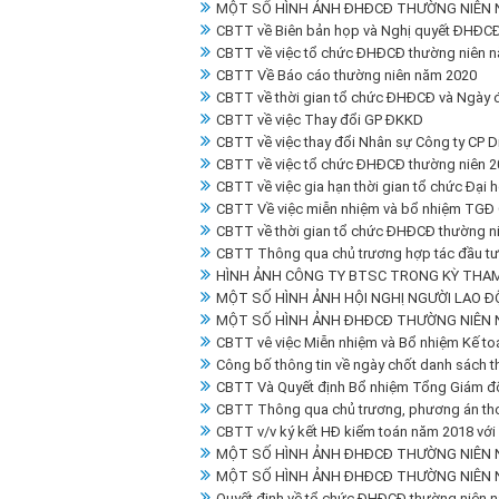
MỘT SỐ HÌNH ẢNH ĐHĐCĐ THƯỜNG NIÊN 
CBTT về Biên bản họp và Nghị quyết ĐHĐCĐ
CBTT về việc tổ chức ĐHĐCĐ thường niên 
CBTT Về Báo cáo thường niên năm 2020
CBTT về thời gian tổ chức ĐHĐCĐ và Ngày 
CBTT về việc Thay đổi GP ĐKKD
CBTT về việc thay đổi Nhân sự Công ty CP D
CBTT về việc tổ chức ĐHĐCĐ thường niên 2
CBTT về việc gia hạn thời gian tổ chức Đại
CBTT Về việc miễn nhiệm và bổ nhiệm TGĐ
CBTT về thời gian tổ chức ĐHĐCĐ thường ni
CBTT Thông qua chủ trương hợp tác đầu tư d
HÌNH ẢNH CÔNG TY BTSC TRONG KỲ THAM
MỘT SỐ HÌNH ẢNH HỘI NGHỊ NGƯỜI LAO Đ
MỘT SỐ HÌNH ẢNH ĐHĐCĐ THƯỜNG NIÊN 
CBTT vê việc Miễn nhiệm và Bổ nhiệm Kế to
Công bố thông tin về ngày chốt danh sách 
CBTT Và Quyết định Bổ nhiệm Tổng Giám đ
CBTT Thông qua chủ trương, phương án thoá
CBTT v/v ký kết HĐ kiểm toán năm 2018 với
MỘT SỐ HÌNH ẢNH ĐHĐCĐ THƯỜNG NIÊN 
MỘT SỐ HÌNH ẢNH ĐHĐCĐ THƯỜNG NIÊN 
Quyết định về tổ chức ĐHĐCĐ thường niên 