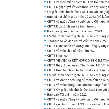
CBTT về việc miễn nhiệm KTT và bổ nhiệm P
CBTT Nghị quyết về việc thoái vốn tại Công
CV giải trình chênh lệch LNST so với cùng 
Báo cái tài chính giữa niên độ 2023 (Đã kiểm
CBTT về ngày đăng ký cuối cùng để thực h
CBTT Đơn từ nhiệm Kế toán trưởng
Báo cáo Quản trị 6 tháng đầu năm 2023
CV Giải trình chênh lệch LNST so với cùng 
Thông báo về việc chi trả cổ tức năm 2022
CBTT Danh sách cổ đông lớn Công ty Quý 2
CBTT về việc chia cổ tức năm 2022
CBTT Nhân sự
CBTT VỀ VIỆC KÝ KẾT HỢP ĐỒNG KIỂM TO
CBTT thay đổi nhân sự Thành viên HĐQT nh
CBTT Biên bản họp; Nghị quyết và tài liệu
CV Giải trình chênh lệch LNST so với cùng 
CBTT về danh sách ứng cử viên bầu bổ sung 
CBTT về việc thông qua các nội dung tổ c
CBTT CV giải trình chênh lệch LNST so với
Báo cáo Tài chính năm 2022
CBTT về ngày đăng ký cuối cùng để thực 
CBTT giải trình chênh LNST so với cùng kì