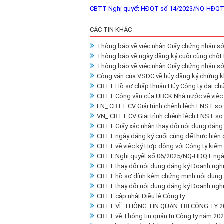
CBTT Nghị quyết HĐQT số 14/2023/NQ-HĐQT 
CÁC TIN KHÁC
Thông báo về việc nhận Giấy chứng nhận sở
Thông báo về ngày đăng ký cuối cùng chố
Thông báo về việc nhận Giấy chứng nhận sở
Công văn của VSDC về hủy đăng ký chứng 
CBTT Hồ sơ chấp thuận Hủy Công ty đại ch
CBTT Công văn của UBCK Nhà nước về việc h
EN_ CBTT CV Giải trình chênh lệch LNST so
VN_ CBTT CV Giải trình chênh lệch LNST so
CBTT Giấy xác nhận thay dổi nội dung đăng
CBTT ngày đăng ký cuối cùng để thực hiện 
CBTT về việc ký Hợp đồng với Công ty kiểm 
CBTT Nghị quyết số 06/2025/NQ-HĐQT ngà
CBTT thay đổi nội dung đăng ký Doanh ngh
CBTT hồ sơ đính kèm chứng minh nội dung
CBTT thay đổi nội dung đăng ký Doanh ngh
CBTT cập nhật Điều lệ Công ty
CBTT VỀ THÔNG TIN QUẢN TRỊ CÔNG TY 2
CBTT về Thông tin quản trị Công ty năm 20