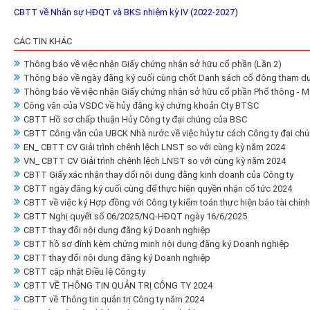
CBTT về Nhân sự HĐQT và BKS nhiệm kỳ IV (2022-2027)
CÁC TIN KHÁC
Thông báo về việc nhận Giấy chứng nhận sở hữu cổ phần (Lần 2)
Thông báo về ngày đăng ký cuối cùng chốt Danh sách cổ đông tham d
Thông báo về việc nhận Giấy chứng nhận sở hữu cổ phần Phổ thông - M
Công văn của VSDC về hủy đăng ký chứng khoản Cty BTSC
CBTT Hồ sơ chấp thuận Hủy Công ty đại chúng của BSC
CBTT Công văn của UBCK Nhà nước về việc hủy tư cách Công ty đại ch
EN_ CBTT CV Giải trình chênh lệch LNST so với cùng kỳ năm 2024
VN_ CBTT CV Giải trình chênh lệch LNST so với cùng kỳ năm 2024
CBTT Giấy xác nhận thay dổi nội dung đăng kinh doanh của Công ty
CBTT ngày đăng ký cuối cùng để thực hiện quyền nhận cổ tức 2024
CBTT về việc ký Hợp đồng với Công ty kiểm toán thực hiện báo tài chín
CBTT Nghị quyết số 06/2025/NQ-HĐQT ngày 16/6/2025
CBTT thay đổi nội dung đăng ký Doanh nghiệp
CBTT hồ sơ đính kèm chứng minh nội dung đăng ký Doanh nghiệp
CBTT thay đổi nội dung đăng ký Doanh nghiệp
CBTT cập nhật Điều lệ Công ty
CBTT VỀ THÔNG TIN QUẢN TRỊ CÔNG TY 2024
CBTT về Thông tin quản trị Công ty năm 2024