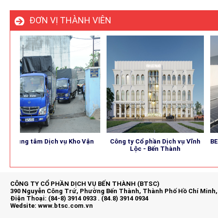
ĐƠN VỊ THÀNH VIÊN
rung tâm Dịch vụ Kho Vận
Công ty Cổ phần Dịch vụ Vĩnh
BENTH
Lộc - Bến Thành
CÔNG TY CỔ PHẦN DỊCH VỤ BẾN THÀNH (BTSC)
390 Nguyễn Công Trứ, Phường Bến Thành, Thành Phố Hồ Chí Minh,
Điện Thoại: (84-8) 3914 0933 . (84.8) 3914 0934
Wedsite:
www.btsc.com.vn