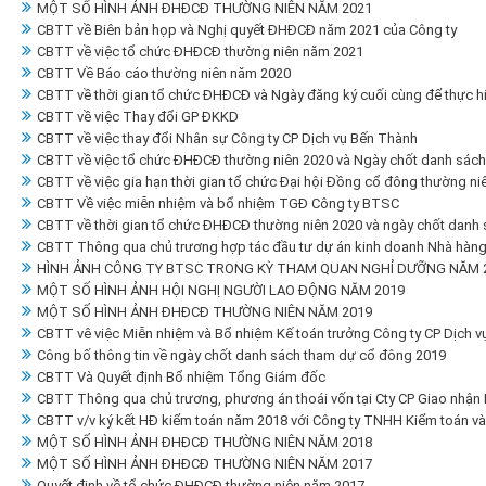
MỘT SỐ HÌNH ẢNH ĐHĐCĐ THƯỜNG NIÊN NĂM 2021
CBTT về Biên bản họp và Nghị quyết ĐHĐCĐ năm 2021 của Công ty
CBTT về việc tổ chức ĐHĐCĐ thường niên năm 2021
CBTT Về Báo cáo thường niên năm 2020
CBTT về thời gian tổ chức ĐHĐCĐ và Ngày đăng ký cuối cùng để thực 
CBTT về việc Thay đổi GP ĐKKD
CBTT về việc thay đổi Nhân sự Công ty CP Dịch vụ Bến Thành
CBTT về việc tổ chức ĐHĐCĐ thường niên 2020 và Ngày chốt danh sách
CBTT về việc gia hạn thời gian tổ chức Đại hội Đồng cổ đông thường ni
CBTT Về việc miễn nhiệm và bổ nhiệm TGĐ Công ty BTSC
CBTT về thời gian tổ chức ĐHĐCĐ thường niên 2020 và ngày chốt danh 
CBTT Thông qua chủ trương hợp tác đầu tư dự án kinh doanh Nhà hàng t
HÌNH ẢNH CÔNG TY BTSC TRONG KỲ THAM QUAN NGHỈ DƯỠNG NĂM 20
MỘT SỐ HÌNH ẢNH HỘI NGHỊ NGƯỜI LAO ĐỘNG NĂM 2019
MỘT SỐ HÌNH ẢNH ĐHĐCĐ THƯỜNG NIÊN NĂM 2019
CBTT vê việc Miễn nhiệm và Bổ nhiệm Kế toán trưởng Công ty CP Dịch 
Công bố thông tin về ngày chốt danh sách tham dự cổ đông 2019
CBTT Và Quyết định Bổ nhiệm Tổng Giám đốc
CBTT Thông qua chủ trương, phương án thoái vốn tại Cty CP Giao nhận
CBTT v/v ký kết HĐ kiểm toán năm 2018 với Công ty TNHH Kiểm toán và
MỘT SỐ HÌNH ẢNH ĐHĐCĐ THƯỜNG NIÊN NĂM 2018
MỘT SỐ HÌNH ẢNH ĐHĐCĐ THƯỜNG NIÊN NĂM 2017
Quyết định về tổ chức ĐHĐCĐ thường niên năm 2017