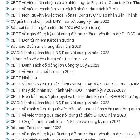
CBTT về việc miễn nhiệm và bổ nhiệm người Phụ trách Quản trị kiêm Thư
CBTT về việc miễn nhiệm KTT và bổ nhiệm Phụ trách kế toán
CBTT Nghị quyết về việc thoái vốn tại Công ty CP Giao nhận Bến Thành
CV giải trình chênh lệch LNST so với cùng kỳ năm 2022
Báo cái tài chính giữa niên độ 2023 (Đã kiểm toán)
CBTT về ngày đăng ký cuối cùng để thực hiện quyền tham dự ĐHĐCĐ b
CBTT Đơn từ nhiệm Kế toán trưởng
Báo cáo Quản trị 6 tháng đầu năm 2023
CV Giải trình chênh lệch LNST so với cùng kỳ năm 2022
Thông báo về việc chi trả cổ tức năm 2022
CBTT Danh sách cổ đông lớn Công ty Quý 2.2023
CBTT về việc chia cổ tức năm 2022
CBTT Nhân sự
CBTT VỀ VIỆC KÝ KẾT HỢP ĐỒNG KIỂM TOÁN VÀ SOÁT XÉT BCTC NĂM
CBTT thay đổi nhân sự Thành viên HĐQT nhiệm kỳ IV 2022-2027
CBTT Biên bản họp; Nghị quyết và tài liệu đính kèm của ĐHĐCĐ thường
CV Giải trình chênh lệch LNST so với cùng kỳ năm 2022
CBTT về danh sách ứng cử viên bầu bổ sung Thành viên Hội đồng quản tr
CBTT về việc thông qua các nội dung tổ chức ĐHĐCĐ năm 2023
CBTT CV giải trình chênh lệch LNST so với cùng kỳ năm 2021
Báo cáo Tài chính năm 2022
CBTT về ngày đăng ký cuối cùng để thực hiện quyền tham dự ĐHĐCĐ n