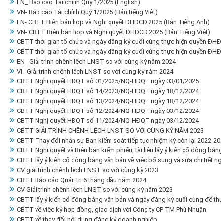
EN_ Báo cáo Tài chính Quý 1/2025 (English)
VN- Báo cáo Tài chính Quý 1/2025 (Bản tiếng Việt)
EN- CBTT Biên bản họp và Nghị quyết ĐHĐCĐ 2025 (Bản Tiếng Anh)
VN- CBTT Biên bản họp và Nghị quyết ĐHĐCĐ 2025 (Bản Tiếng Việt)
CBTT thời gian tổ chức và ngày đăng ký cuối cùng thực hiện quyền ĐH
CBTT thời gian tổ chức và ngày đăng ký cuối cùng thực hiện quyền ĐH
EN_ Giải trình chênh lệch LNST so với cùng kỳ năm 2024
VI_ Giải trình chênh lệch LNST so với cùng kỳ năm 2024
CBTT Nghị quyết HĐQT số 01/2025/NQ-HĐQT ngày 03/01/2025
CBTT Nghị quyết HĐQT số 14/2023/NQ-HĐQT ngày 18/12/2024
CBTT Nghị quyết HĐQT số 13/2024/NQ-HĐQT ngày 18/12/2024
CBTT Nghị quyết HĐQT số 12/2024/NQ-HĐQT ngày 03/12/2024
CBTT Nghị quyết HĐQT số 11/2024/NQ-HĐQT ngày 03/12/2024
CBTT GIẢI TRÌNH CHÊNH LỆCH LNST SO VỚI CÙNG KỲ NĂM 2023
CBTT Thay đổi nhân sự Ban kiểm soát tiếp tục nhiệm kỳ còn lại 2022-20
CBTT Nghị quyết và Biên bản kiểm phiếu, tài liệu lấy ý kiến cổ đông bằn
CBTT lấy ý kiến cổ đông bằng văn bản về việc bổ sung và sửa chi tiết 
CV giải trình chênh lệch LNST so với cùng kỳ 2023
CBTT Báo cáo Quản trị 6 tháng đầu năm 2024.
CV Giải trình chênh lệch LNST so với cùng kỳ năm 2023
CBTT lấy ý kiến cổ đông bằng văn bản và ngày đăng ký cuối cùng để thự
CBTT về việc ký hợp đồng, giao dịch với Công ty CP TM Phú Nhuận
CBTT về thay đổi nội dung đăng ký doanh nghiệp