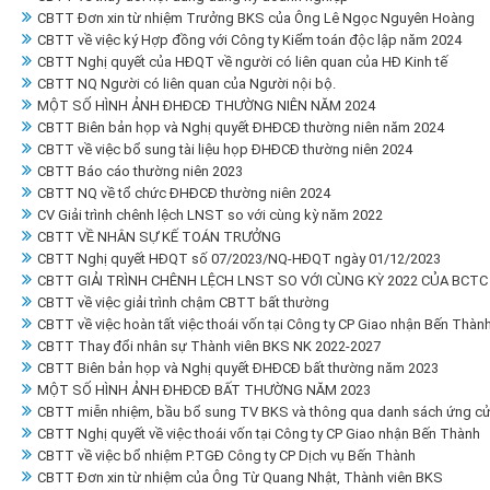
CBTT Đơn xin từ nhiệm Trưởng BKS của Ông Lê Ngọc Nguyên Hoàng
CBTT về việc ký Hợp đồng với Công ty Kiểm toán độc lập năm 2024
CBTT Nghị quyết của HĐQT về người có liên quan của HĐ Kinh tế
CBTT NQ Người có liên quan của Người nội bộ.
MỘT SỐ HÌNH ẢNH ĐHĐCĐ THƯỜNG NIÊN NĂM 2024
CBTT Biên bản họp và Nghị quyết ĐHĐCĐ thường niên năm 2024
CBTT về việc bổ sung tài liệu họp ĐHĐCĐ thường niên 2024
CBTT Báo cáo thường niên 2023
CBTT NQ về tổ chức ĐHĐCĐ thường niên 2024
CV Giải trình chênh lệch LNST so với cùng kỳ năm 2022
CBTT VỀ NHÂN SỰ KẾ TOÁN TRƯỞNG
CBTT Nghị quyết HĐQT số 07/2023/NQ-HĐQT ngày 01/12/2023
CBTT GIẢI TRÌNH CHÊNH LỆCH LNST SO VỚI CÙNG KỲ 2022 CỦA BCTC 
CBTT về việc giải trình chậm CBTT bất thường
CBTT về việc hoàn tất việc thoái vốn tại Công ty CP Giao nhận Bến Thàn
CBTT Thay đổi nhân sự Thành viên BKS NK 2022-2027
CBTT Biên bản họp và Nghị quyết ĐHĐCĐ bất thường năm 2023
MỘT SỐ HÌNH ẢNH ĐHĐCĐ BẤT THƯỜNG NĂM 2023
CBTT miễn nhiệm, bầu bổ sung TV BKS và thông qua danh sách ứng cử
CBTT Nghị quyết về việc thoái vốn tại Công ty CP Giao nhận Bến Thành
CBTT về việc bổ nhiệm P.TGĐ Công ty CP Dịch vụ Bến Thành
CBTT Đơn xin từ nhiệm của Ông Từ Quang Nhật, Thành viên BKS