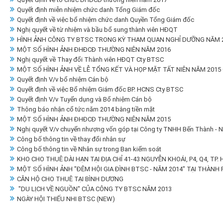
Quyết định miễn nhiệm chức danh Tổng Giám đốc
Quyết định về việc bổ nhiệm chức danh Quyền Tổng Giám đốc
Nghị quyết về từ nhiệm và bầu bổ sung thành viên HĐQT
HÌNH ẢNH CÔNG TY BTSC TRONG KỲ THAM QUAN NGHỈ DƯỠNG NĂM 20
MỘT SỐ HÌNH ẢNH ĐHĐCĐ THƯỜNG NIÊN NĂM 2016
Nghị quyết về Thay đổi Thành viên HĐQT Cty BTSC
MỘT SỐ HÌNH ẢNH VỀ LỄ TỔNG KẾT VÀ HỌP MẶT TẤT NIÊN NĂM 2015
Quyết định V/v bổ nhiệm Cán bộ
Quyết định về việc Bổ nhiệm Giám đốc BP. HCNS Cty BTSC
Quyết định V/v Tuyển dụng và Bổ nhiệm Cán bộ
Thông báo nhận cổ tức năm 2014 bằng tiền mặt
MỘT SỐ HÌNH ẢNH ĐHĐCĐ THƯỜNG NIÊN NĂM 2015
Nghị quyết V/v chuyển nhượng vốn góp tại Công ty TNHH Bến Thành - 
Công bố thông tin về thay đổi nhân sự
Công bố thông tin về Nhân sự trong Ban kiểm soát
KHO CHO THUÊ DÀI HẠN TẠI ĐỊA CHỈ 41-43 NGUYỄN KHOÁI, P4, Q4, TP.
MỘT SỐ HÌNH ẢNH "ĐÊM HỘI GIA ĐÌNH BTSC - NĂM 2014" TẠI THÀNH 
CĂN HỘ CHO THUÊ TẠI BÌNH DƯƠNG
"DU LỊCH VỀ NGUỒN" CỦA CÔNG TY BTSC NĂM 2013
NGÀY HỘI THIẾU NHI BTSC (NEW)