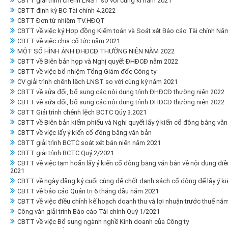
CBTT giải trình chênh LNST so với cùng kì năm 2021
CBTT định kỳ BC Tài chính 4.2022
CBTT Đơn từ nhiệm TV.HĐQT
CBTT về việc ký Hợp đồng Kiểm toán và Soát xét Báo cáo Tài chính Nă
CBTT về việc chia cổ tức năm 2021
MỘT SỐ HÌNH ẢNH ĐHĐCĐ THƯỜNG NIÊN NĂM 2022
CBTT về Biên bản họp và Nghị quyết ĐHĐCĐ năm 2022
CBTT về việc bổ nhiệm Tổng Giám đốc Công ty
CV giải trình chênh lệch LNST so với cùng kỳ năm 2021
CBTT về sửa đổi, bổ sung các nội dung trình ĐHĐCĐ thường niên 2022
CBTT về sửa đổi, bổ sung các nội dung trình ĐHĐCĐ thường niên 2022
CBTT Giải trình chênh lệch BCTC Qúy 3.2021
CBTT về Biên bản kiểm phiếu và Nghị quyết lấy ý kiến cổ đông bằng văn
CBTT về việc lấy ý kiến cổ đông bằng văn bản
CBTT giải trình BCTC soát xét bán niên năm 2021
CBTT giải trình BCTC Quý 2/2021
CBTT về việc tạm hoãn lấy ý kiến cổ đông bằng văn bản về nội dung điề
2021
CBTT về ngày đăng ký cuối cùng để chốt danh sách cổ đông để lấy ý k
CBTT về báo cáo Quản trị 6 tháng đầu năm 2021
CBTT về việc điều chỉnh kế hoạch doanh thu và lợi nhuận trước thuế nă
Công văn giải trình Báo cáo Tài chính Quý 1/2021
CBTT về việc Bổ sung ngành nghề Kinh doanh của Công ty