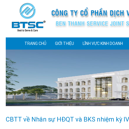
TRANG CHỦ
GIỚI THIỆU
LĨNH VỰC KINH DOANH
CBTT về Nhân sự HĐQT và BKS nhiệm kỳ IV