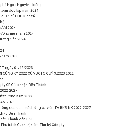
ng Lê Ngọc Nguyên Hoàng
 toán độc lập năm 2024
 quan của HĐ Kinh tế
bộ.
NĂM 2024
hường niên năm 2024
hường niên 2024
024
kỳ năm 2022
QT ngày 01/12/2023
I CÙNG KỲ 2022 CỦA BCTC QUÝ 3.2023 2022
ờng
ng ty CP Giao nhận Bến Thành
 2022-2027
ất thường năm 2023
ĂM 2023
hông qua danh sách ứng cử viên TV BKS NK 2022-2027
ch vụ Bến Thành
hật, Thành viên BKS
Phụ trách Quản trị kiêm Thư ký Công ty