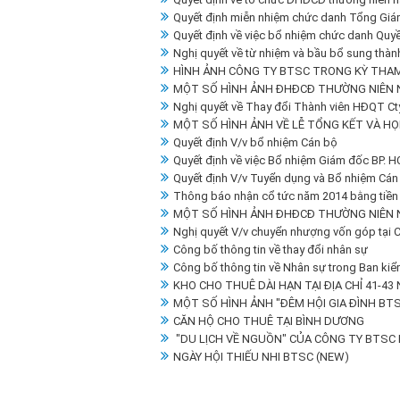
Quyết định miễn nhiệm chức danh Tổng Gi
Quyết định về việc bổ nhiệm chức danh Qu
Nghị quyết về từ nhiệm và bầu bổ sung thà
HÌNH ẢNH CÔNG TY BTSC TRONG KỲ THAM
MỘT SỐ HÌNH ẢNH ĐHĐCĐ THƯỜNG NIÊN 
Nghị quyết về Thay đổi Thành viên HĐQT C
MỘT SỐ HÌNH ẢNH VỀ LỄ TỔNG KẾT VÀ HỌ
Quyết định V/v bổ nhiệm Cán bộ
Quyết định về việc Bổ nhiệm Giám đốc BP. 
Quyết định V/v Tuyển dụng và Bổ nhiệm Cán
Thông báo nhận cổ tức năm 2014 bằng tiền
MỘT SỐ HÌNH ẢNH ĐHĐCĐ THƯỜNG NIÊN 
Nghị quyết V/v chuyển nhượng vốn góp tại
Công bố thông tin về thay đổi nhân sự
Công bố thông tin về Nhân sự trong Ban kiể
KHO CHO THUÊ DÀI HẠN TẠI ĐỊA CHỈ 41-43 
MỘT SỐ HÌNH ẢNH "ĐÊM HỘI GIA ĐÌNH BTS
CĂN HỘ CHO THUÊ TẠI BÌNH DƯƠNG
"DU LỊCH VỀ NGUỒN" CỦA CÔNG TY BTSC 
NGÀY HỘI THIẾU NHI BTSC (NEW)