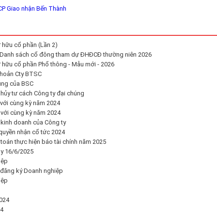
 CP Giao nhận Bến Thành
 hữu cổ phần (Lần 2)
t Danh sách cổ đông tham dự ĐHĐCĐ thường niên 2026
 hữu cổ phần Phổ thông - Mẫu mới - 2026
khoản Cty BTSC
úng của BSC
ủy tư cách Công ty đại chúng
 với cùng kỳ năm 2024
 với cùng kỳ năm 2024
 kinh doanh của Công ty
quyền nhận cổ tức 2024
toán thực hiện báo tài chính năm 2025
y 16/6/2025
iệp
 đăng ký Doanh nghiệp
iệp
024
24