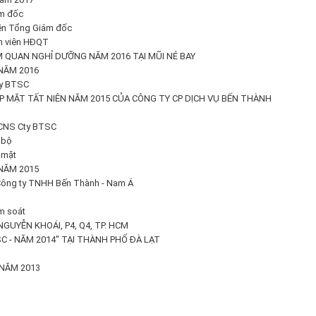
ám đốc
yền Tổng Giám đốc
nh viên HĐQT
 QUAN NGHỈ DƯỠNG NĂM 2016 TẠI MŨI NÉ BAY
NĂM 2016
ty BTSC
P MẶT TẤT NIÊN NĂM 2015 CỦA CÔNG TY CP DỊCH VỤ BẾN THÀNH
HCNS Cty BTSC
 bộ
 mặt
NĂM 2015
 Công ty TNHH Bến Thành - Nam Á
m soát
NGUYỄN KHOÁI, P4, Q4, TP. HCM
C - NĂM 2014" TẠI THÀNH PHỐ ĐÀ LẠT
NĂM 2013