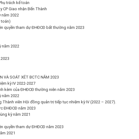
hụ trách kế toán
 ty CP Giao nhận Bến Thành
kỳ năm 2022
 toán)
iện quyền tham dự ĐHĐCĐ bất thường năm 2023
kỳ năm 2022
.2023
ÁN VÀ SOÁT XÉT BCTC NĂM 2023
iệm kỳ IV 2022-2027
 đính kèm của ĐHĐCĐ thường niên năm 2023
kỳ năm 2022
Thành viên Hội đồng quản trị tiếp tục nhiệm kỳ IV (2022 – 2027).
hức ĐHĐCĐ năm 2023
 cùng kỳ năm 2021
hiện quyền tham dự ĐHĐCĐ năm 2023
 năm 2021