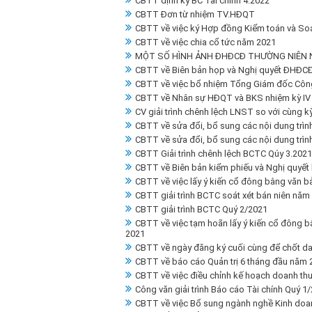
CBTT định kỳ BC Tài chính 4.2022
CBTT Đơn từ nhiệm TV.HĐQT
CBTT về việc ký Hợp đồng Kiểm toán và Soá
CBTT về việc chia cổ tức năm 2021
MỘT SỐ HÌNH ẢNH ĐHĐCĐ THƯỜNG NIÊN 
CBTT về Biên bản họp và Nghị quyết ĐHĐC
CBTT về việc bổ nhiệm Tổng Giám đốc Công
CBTT về Nhân sự HĐQT và BKS nhiệm kỳ IV 
CV giải trình chênh lệch LNST so với cùng 
CBTT về sửa đổi, bổ sung các nội dung trì
CBTT về sửa đổi, bổ sung các nội dung trì
CBTT Giải trình chênh lệch BCTC Qúy 3.2021
CBTT về Biên bản kiểm phiếu và Nghị quyết 
CBTT về việc lấy ý kiến cổ đông bằng văn b
CBTT giải trình BCTC soát xét bán niên năm
CBTT giải trình BCTC Quý 2/2021
CBTT về việc tạm hoãn lấy ý kiến cổ đông b
2021
CBTT về ngày đăng ký cuối cùng để chốt da
CBTT về báo cáo Quản trị 6 tháng đầu năm 
CBTT về việc điều chỉnh kế hoạch doanh thu
Công văn giải trình Báo cáo Tài chính Quý 1
CBTT về việc Bổ sung ngành nghề Kinh doa