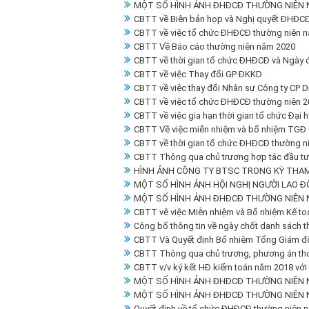
MỘT SỐ HÌNH ẢNH ĐHĐCĐ THƯỜNG NIÊN 
CBTT về Biên bản họp và Nghị quyết ĐHĐCĐ
CBTT về việc tổ chức ĐHĐCĐ thường niên 
CBTT Về Báo cáo thường niên năm 2020
CBTT về thời gian tổ chức ĐHĐCĐ và Ngày 
CBTT về việc Thay đổi GP ĐKKD
CBTT về việc thay đổi Nhân sự Công ty CP D
CBTT về việc tổ chức ĐHĐCĐ thường niên 2
CBTT về việc gia hạn thời gian tổ chức Đại
CBTT Về việc miễn nhiệm và bổ nhiệm TGĐ
CBTT về thời gian tổ chức ĐHĐCĐ thường ni
CBTT Thông qua chủ trương hợp tác đầu tư d
HÌNH ẢNH CÔNG TY BTSC TRONG KỲ THAM
MỘT SỐ HÌNH ẢNH HỘI NGHỊ NGƯỜI LAO Đ
MỘT SỐ HÌNH ẢNH ĐHĐCĐ THƯỜNG NIÊN 
CBTT vê việc Miễn nhiệm và Bổ nhiệm Kế to
Công bố thông tin về ngày chốt danh sách 
CBTT Và Quyết định Bổ nhiệm Tổng Giám đ
CBTT Thông qua chủ trương, phương án thoá
CBTT v/v ký kết HĐ kiểm toán năm 2018 với
MỘT SỐ HÌNH ẢNH ĐHĐCĐ THƯỜNG NIÊN 
MỘT SỐ HÌNH ẢNH ĐHĐCĐ THƯỜNG NIÊN 
Quyết định về tổ chức ĐHĐCĐ thường niên 