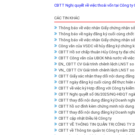
CBTT Nghị quyết về việc thoái vốn tại Công ty
CÁC TIN KHÁC
Thông báo về việc nhận Giấy chứng nhận sở
Thông báo về ngày đăng ký cuối cùng chố
Thông báo về việc nhận Giấy chứng nhận sở
Công văn của VSDC về hủy đăng ký chứng 
CBTT Hồ sơ chấp thuận Hủy Công ty đại ch
CBTT Công văn của UBCK Nhà nước về việc h
EN_ CBTT CV Giải trình chênh lệch LNST so
VN_ CBTT CV Giải trình chênh lệch LNST so
CBTT Giấy xác nhận thay dổi nội dung đăng
CBTT ngày đăng ký cuối cùng để thực hiện 
CBTT về việc ký Hợp đồng với Công ty kiểm 
CBTT Nghị quyết số 06/2025/NQ-HĐQT ngà
CBTT thay đổi nội dung đăng ký Doanh ngh
CBTT hồ sơ đính kèm chứng minh nội dung
CBTT thay đổi nội dung đăng ký Doanh ngh
CBTT cập nhật Điều lệ Công ty
CBTT VỀ THÔNG TIN QUẢN TRỊ CÔNG TY 2
CBTT về Thông tin quản trị Công ty năm 20