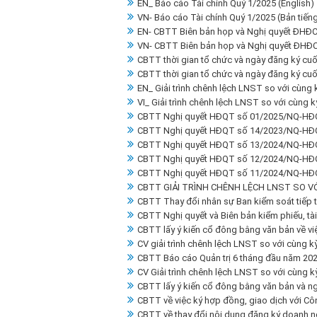
EN_ Báo cáo Tài chính Quý 1/2025 (English)
VN- Báo cáo Tài chính Quý 1/2025 (Bản tiếng
EN- CBTT Biên bản họp và Nghị quyết ĐHĐC
VN- CBTT Biên bản họp và Nghị quyết ĐHĐC
CBTT thời gian tổ chức và ngày đăng ký cu
CBTT thời gian tổ chức và ngày đăng ký cu
EN_ Giải trình chênh lệch LNST so với cùng
VI_ Giải trình chênh lệch LNST so với cùng 
CBTT Nghị quyết HĐQT số 01/2025/NQ-HĐ
CBTT Nghị quyết HĐQT số 14/2023/NQ-HĐ
CBTT Nghị quyết HĐQT số 13/2024/NQ-HĐ
CBTT Nghị quyết HĐQT số 12/2024/NQ-HĐ
CBTT Nghị quyết HĐQT số 11/2024/NQ-HĐ
CBTT GIẢI TRÌNH CHÊNH LỆCH LNST SO V
CBTT Thay đổi nhân sự Ban kiểm soát tiếp t
CBTT Nghị quyết và Biên bản kiểm phiếu, tài
CBTT lấy ý kiến cổ đông bằng văn bản về vi
CV giải trình chênh lệch LNST so với cùng k
CBTT Báo cáo Quản trị 6 tháng đầu năm 202
CV Giải trình chênh lệch LNST so với cùng 
CBTT lấy ý kiến cổ đông bằng văn bản và ng
CBTT về việc ký hợp đồng, giao dịch với C
CBTT về thay đổi nội dung đăng ký doanh n