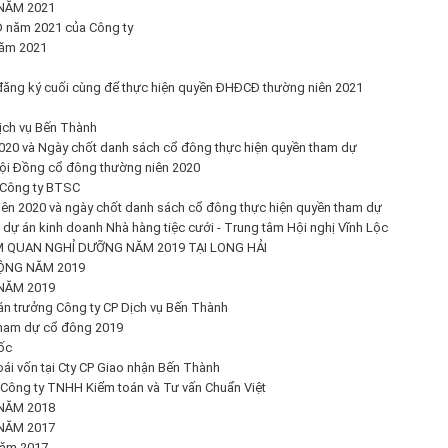
NĂM 2021
 năm 2021 của Công ty
năm 2021
đăng ký cuối cùng để thực hiện quyền ĐHĐCĐ thường niên 2021
ịch vụ Bến Thành
020 và Ngày chốt danh sách cổ đông thực hiện quyền tham dự
 hội Đồng cổ đông thường niên 2020
 Công ty BTSC
ên 2020 và ngày chốt danh sách cổ đông thực hiện quyền tham dự
ự án kinh doanh Nhà hàng tiệc cưới - Trung tâm Hội nghị Vĩnh Lộc
 QUAN NGHỈ DƯỠNG NĂM 2019 TẠI LONG HẢI
ỘNG NĂM 2019
NĂM 2019
án trưởng Công ty CP Dịch vụ Bến Thành
tham dự cổ đông 2019
ốc
i vốn tại Cty CP Giao nhận Bến Thành
 Công ty TNHH Kiểm toán và Tư vấn Chuẩn Việt
NĂM 2018
NĂM 2017
năm 2017