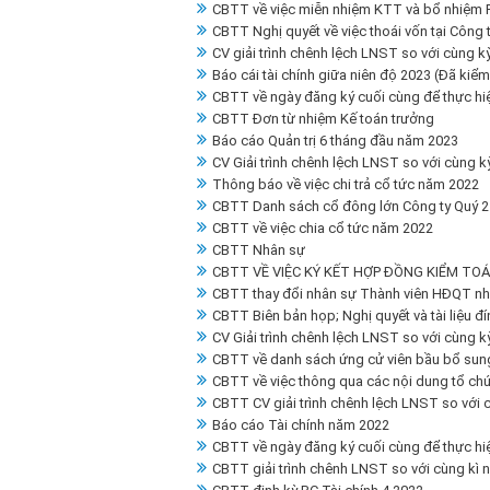
CBTT về việc miễn nhiệm KTT và bổ nhiệm P
CBTT Nghị quyết về việc thoái vốn tại Công
CV giải trình chênh lệch LNST so với cùng 
Báo cái tài chính giữa niên độ 2023 (Đã kiểm
CBTT về ngày đăng ký cuối cùng để thực h
CBTT Đơn từ nhiệm Kế toán trưởng
Báo cáo Quản trị 6 tháng đầu năm 2023
CV Giải trình chênh lệch LNST so với cùng 
Thông báo về việc chi trả cổ tức năm 2022
CBTT Danh sách cổ đông lớn Công ty Quý 2
CBTT về việc chia cổ tức năm 2022
CBTT Nhân sự
CBTT VỀ VIỆC KÝ KẾT HỢP ĐỒNG KIỂM TO
CBTT thay đổi nhân sự Thành viên HĐQT nh
CBTT Biên bản họp; Nghị quyết và tài liệu
CV Giải trình chênh lệch LNST so với cùng 
CBTT về danh sách ứng cử viên bầu bổ sung 
CBTT về việc thông qua các nội dung tổ c
CBTT CV giải trình chênh lệch LNST so với
Báo cáo Tài chính năm 2022
CBTT về ngày đăng ký cuối cùng để thực 
CBTT giải trình chênh LNST so với cùng kì