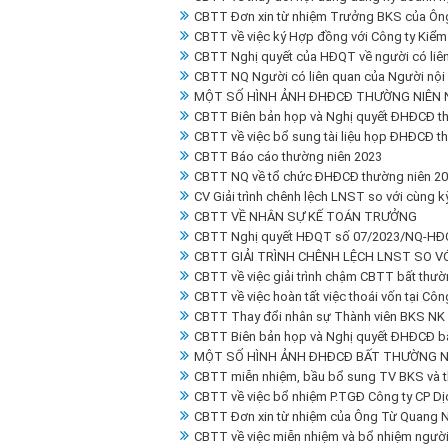
CBTT Đơn xin từ nhiệm Trưởng BKS của Ô
CBTT về việc ký Hợp đồng với Công ty Kiểm
CBTT Nghị quyết của HĐQT về người có liên
CBTT NQ Người có liên quan của Người nội 
MỘT SỐ HÌNH ẢNH ĐHĐCĐ THƯỜNG NIÊN 
CBTT Biên bản họp và Nghị quyết ĐHĐCĐ t
CBTT về việc bổ sung tài liệu họp ĐHĐCĐ t
CBTT Báo cáo thường niên 2023
CBTT NQ về tổ chức ĐHĐCĐ thường niên 2
CV Giải trình chênh lệch LNST so với cùng 
CBTT VỀ NHÂN SỰ KẾ TOÁN TRƯỞNG
CBTT Nghị quyết HĐQT số 07/2023/NQ-HĐ
CBTT GIẢI TRÌNH CHÊNH LỆCH LNST SO VỚ
CBTT về việc giải trình chậm CBTT bất thư
CBTT về việc hoàn tất việc thoái vốn tại Cô
CBTT Thay đổi nhân sự Thành viên BKS NK
CBTT Biên bản họp và Nghị quyết ĐHĐCĐ b
MỘT SỐ HÌNH ẢNH ĐHĐCĐ BẤT THƯỜNG N
CBTT miễn nhiệm, bầu bổ sung TV BKS và t
CBTT về việc bổ nhiệm P.TGĐ Công ty CP Dị
CBTT Đơn xin từ nhiệm của Ông Từ Quang N
CBTT về việc miễn nhiệm và bổ nhiệm người 