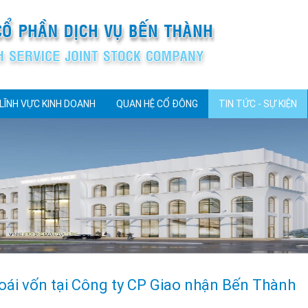
LĨNH VỰC KINH DOANH
QUAN HỆ CỔ ĐÔNG
TIN TỨC - SỰ KIỆN
oái vốn tại Công ty CP Giao nhận Bến Thành