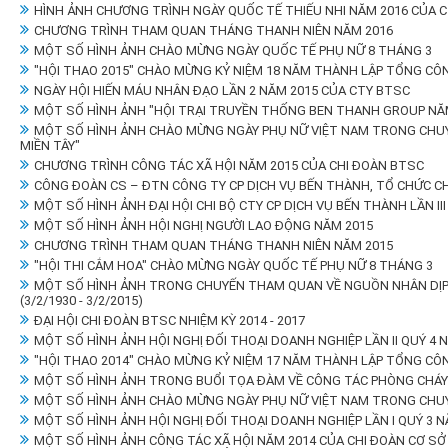
HÌNH ẢNH CHƯƠNG TRÌNH NGÀY QUỐC TẾ THIẾU NHI NĂM 2016 CỦA 
CHƯƠNG TRÌNH THAM QUAN THÁNG THANH NIÊN NĂM 2016
MỘT SỐ HÌNH ẢNH CHÀO MỪNG NGÀY QUỐC TẾ PHỤ NỮ 8 THÁNG 3
"HỘI THAO 2015" CHÀO MỪNG KỶ NIỆM 18 NĂM THÀNH LẬP TỔNG CÔ
NGÀY HỘI HIẾN MÁU NHÂN ĐẠO LẦN 2 NĂM 2015 CỦA CTY BTSC
MỘT SỐ HÌNH ẢNH "HỘI TRẠI TRUYỀN THỐNG BEN THANH GROUP NĂ
MỘT SỐ HÌNH ẢNH CHÀO MỪNG NGÀY PHỤ NỮ VIỆT NAM TRONG CHUYẾ
MIỀN TÂY"
CHƯƠNG TRÌNH CÔNG TÁC XÃ HỘI NĂM 2015 CỦA CHI ĐOÀN BTSC
CÔNG ĐOÀN CS – ĐTN CÔNG TY CP DỊCH VỤ BẾN THÀNH, TỔ CHỨC C
MỘT SỐ HÌNH ẢNH ĐẠI HỘI CHI BỘ CTY CP DỊCH VỤ BẾN THÀNH LẦN III 
MỘT SỐ HÌNH ẢNH HỘI NGHỊ NGƯỜI LAO ĐỘNG NĂM 2015
CHƯƠNG TRÌNH THAM QUAN THÁNG THANH NIÊN NĂM 2015
"HỘI THI CẮM HOA" CHÀO MỪNG NGÀY QUỐC TẾ PHỤ NỮ 8 THÁNG 3
MỘT SỐ HÌNH ẢNH TRONG CHUYẾN THAM QUAN VỀ NGUỒN NHÂN DỊP 
(3/2/1930 - 3/2/2015)
ĐẠI HỘI CHI ĐOÀN BTSC NHIỆM KỲ 2014 - 2017
MỘT SỐ HÌNH ẢNH HỘI NGHỊ ĐỐI THOẠI DOANH NGHIỆP LẦN II QUÝ 4 
"HỘI THAO 2014" CHÀO MỪNG KỶ NIỆM 17 NĂM THÀNH LẬP TỔNG CÔ
MỘT SỐ HÌNH ẢNH TRONG BUỔI TỌA ĐÀM VỀ CÔNG TÁC PHÒNG CHÁY
MỘT SỐ HÌNH ẢNH CHÀO MỪNG NGÀY PHỤ NỮ VIỆT NAM TRONG CHUY
MỘT SỐ HÌNH ẢNH HỘI NGHỊ ĐỐI THOẠI DOANH NGHIỆP LẦN I QUÝ 3 N
MỘT SỐ HÌNH ẢNH CÔNG TÁC XÃ HỘI NĂM 2014 CỦA CHI ĐOÀN CƠ SỞ