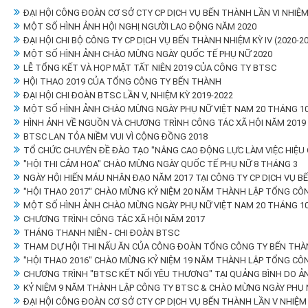
ĐẠI HỘI CÔNG ĐOÀN CƠ SỞ CTY CP DỊCH VỤ BẾN THÀNH LẦN VI NHIỆM
MỘT SỐ HÌNH ẢNH HỘI NGHỊ NGƯỜI LAO ĐỘNG NĂM 2020
ĐẠI HỘI CHI BỘ CÔNG TY CP DỊCH VỤ BẾN THÀNH NHIỆM KỲ IV (2020-2
MỘT SỐ HÌNH ẢNH CHÀO MỪNG NGÀY QUỐC TẾ PHỤ NỮ 2020
LỄ TỔNG KẾT VÀ HỌP MẶT TẤT NIÊN 2019 CỦA CÔNG TY BTSC
HỘI THAO 2019 CỦA TỔNG CÔNG TY BẾN THÀNH
ĐẠI HỘI CHI ĐOÀN BTSC LẦN V, NHIỆM KỲ 2019-2022
MỘT SỐ HÌNH ẢNH CHÀO MỪNG NGÀY PHỤ NỮ VIỆT NAM 20 THÁNG 10
HÌNH ẢNH VỀ NGUỒN VÀ CHƯƠNG TRÌNH CÔNG TÁC XÃ HỘI NĂM 2019
BTSC LAN TỎA NIỀM VUI VÌ CỘNG ĐỒNG 2018
TỔ CHỨC CHUYÊN ĐỀ ĐÀO TẠO "NÂNG CAO ĐỘNG LỰC LÀM VIỆC HIỆU 
"HỘI THI CẮM HOA" CHÀO MỪNG NGÀY QUỐC TẾ PHỤ NỮ 8 THÁNG 3
NGÀY HỘI HIẾN MÁU NHÂN ĐẠO NĂM 2017 TẠI CÔNG TY CP DỊCH VỤ B
"HỘI THAO 2017" CHÀO MỪNG KỶ NIỆM 20 NĂM THÀNH LẬP TỔNG CÔ
MỘT SỐ HÌNH ẢNH CHÀO MỪNG NGÀY PHỤ NỮ VIỆT NAM 20 THÁNG 1
CHƯƠNG TRÌNH CÔNG TÁC XÃ HỘI NĂM 2017
THÁNG THANH NIÊN - CHI ĐOÀN BTSC
THAM DỰ HỘI THI NẤU ĂN CỦA CÔNG ĐOÀN TỔNG CÔNG TY BẾN THÀ
"HỘI THAO 2016" CHÀO MỪNG KỶ NIỆM 19 NĂM THÀNH LẬP TỔNG CÔ
CHƯƠNG TRÌNH "BTSC KẾT NỐI YÊU THƯƠNG" TẠI QUẢNG BÌNH DO Ả
KỶ NIỆM 9 NĂM THÀNH LẬP CÔNG TY BTSC & CHÀO MỪNG NGÀY PHỤ N
ĐẠI HỘI CÔNG ĐOÀN CƠ SỞ CTY CP DỊCH VỤ BẾN THÀNH LẦN V NHIỆM 