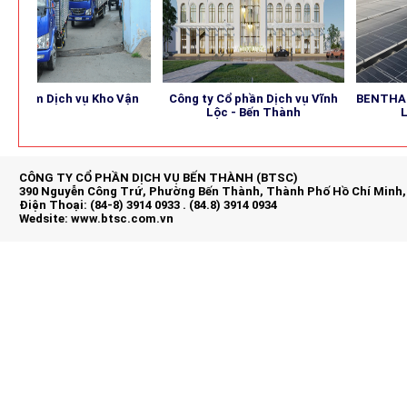
ịch vụ Kho Vận
Công ty Cổ phần Dịch vụ Vĩnh
BENTHANH SOLAR
Lộc - Bến Thành
Luọng Mặt
CÔNG TY CỔ PHẦN DỊCH VỤ BẾN THÀNH (BTSC)
390 Nguyễn Công Trứ, Phường Bến Thành, Thành Phố Hồ Chí Minh,
Điện Thoại: (84-8) 3914 0933 . (84.8) 3914 0934
Wedsite:
www.btsc.com.vn