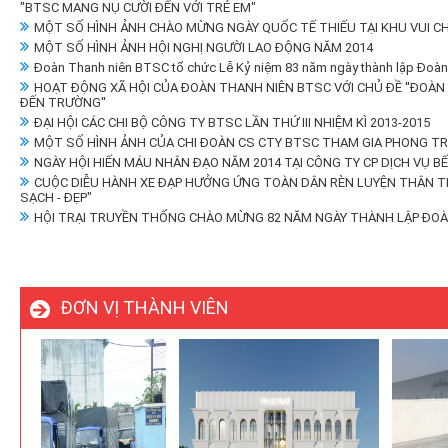
"BTSC MANG NỤ CƯỜI ĐẾN VỚI TRẺ EM"
MỘT SỐ HÌNH ẢNH CHÀO MỪNG NGÀY QUỐC TẾ THIẾU TẠI KHU VUI CHƠ
MỘT SỐ HÌNH ẢNH HỘI NGHỊ NGƯỜI LAO ĐỘNG NĂM 2014
Đoàn Thanh niên BTSC tổ chức Lễ Kỷ niệm 83 năm ngày thành lập Đoàn 
HOẠT ĐỘNG XÃ HỘI CỦA ĐOÀN THANH NIÊN BTSC VỚI CHỦ ĐỀ ''ĐOÀ
ĐẾN TRƯỜNG''
ĐẠI HỘI CÁC CHI BỘ CÔNG TY BTSC LẦN THỨ III NHIỆM KÌ 2013-2015
MỘT SỐ HÌNH ẢNH CỦA CHI ĐOÀN CS CTY BTSC THAM GIA PHONG TRÀ
NGÀY HỘI HIẾN MÁU NHÂN ĐẠO NĂM 2014 TẠI CÔNG TY CP DỊCH VỤ B
CUỘC DIỄU HÀNH XE ĐẠP HƯỞNG ỨNG TOÀN DÂN RÈN LUYỆN THÂN THỂ
SẠCH - ĐẸP"
HỘI TRẠI TRUYỀN THỐNG CHÀO MỪNG 82 NĂM NGÀY THÀNH LẬP ĐOÀ
ĐƠN VỊ THÀNH VIÊN