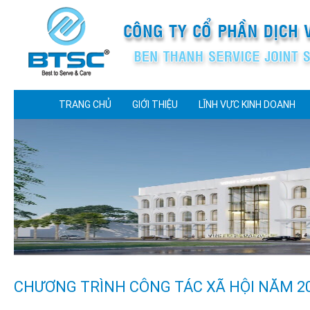
TRANG CHỦ
GIỚI THIỆU
LĨNH VỰC KINH DOANH
CHƯƠNG TRÌNH CÔNG TÁC XÃ HỘI NĂM 2